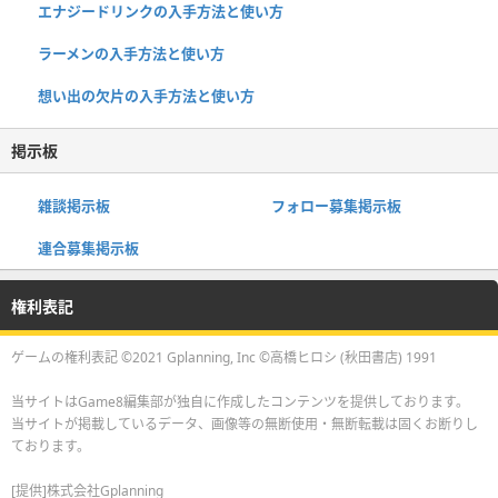
エナジードリンクの入手方法と使い方
ラーメンの入手方法と使い方
想い出の欠片の入手方法と使い方
掲示板
雑談掲示板
フォロー募集掲示板
連合募集掲示板
権利表記
ゲームの権利表記 ©2021 Gplanning, Inc ©高橋ヒロシ (秋田書店) 1991
当サイトはGame8編集部が独自に作成したコンテンツを提供しております。
当サイトが掲載しているデータ、画像等の無断使用・無断転載は固くお断りし
ております。
[提供]株式会社Gplanning