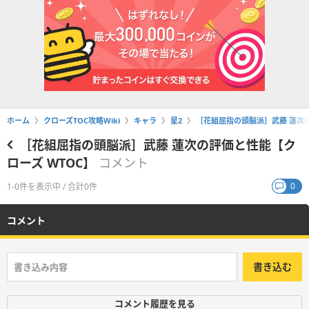
ホーム
クローズTOC攻略Wiki
キャラ
星2
［花組屈指の頭脳派］武藤 蓮次の
［花組屈指の頭脳派］武藤 蓮次の評価と性能【ク
ローズ WTOC】
コメント
0
1-0件を表示中 / 合計0件
コメント
書き込む
コメント履歴を見る