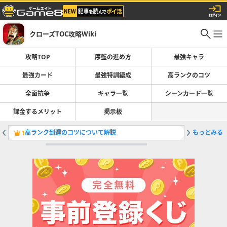
クローズTOC攻略Wiki
攻略TOP
序盤の進め方
最強キャラ
最強カード
最強特訓編成
高ランクのコツ
全面抗争
キャラ一覧
シーンカード一覧
課金するメリット
掲示板
高ランク到達のコツについて解説
もっとみる
最強シー
1
2