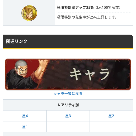
極限特訓率アップ25%
（Lv.100で解放）
極限特訓の発生率が25%上昇します。
関連リンク
キャラ一覧に戻る
レアリティ別
星4
星3
星2
星1
-
-