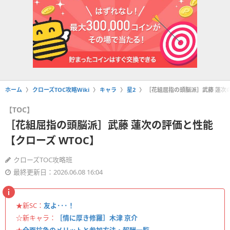
ホーム
クローズTOC攻略Wiki
キャラ
星2
［花組屈指の頭脳派］武藤 蓮次の
【TOC】
［花組屈指の頭脳派］武藤 蓮次の評価と性能
【クローズ WTOC】
クローズTOC攻略班
最終更新日：2026.06.08 16:04
★新SC：
友よ･･･！
☆新キャラ：
［情に厚き修羅］木津 京介
★
全面抗争のメリットと参加方法・報酬一覧