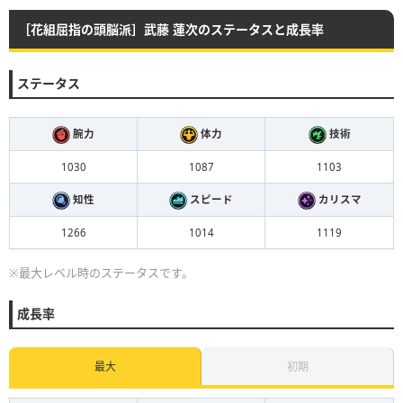
［花組屈指の頭脳派］武藤 蓮次のステータスと成長率
ステータス
腕力
体力
技術
1030
1087
1103
知性
スピード
カリスマ
1266
1014
1119
※最大レベル時のステータスです。
成長率
最大
初期