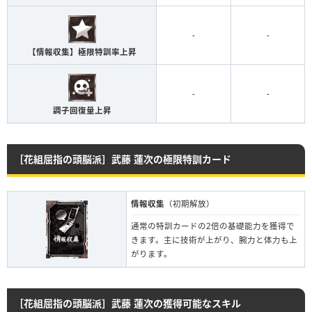
-
-
【情報収集】極限特訓率上昇
-
-
調子回復量上昇
［花組屈指の頭脳派］武藤 蓮次の極限特訓カード
情報収集
（初期解放）
通常の特訓カードの2倍の基礎能力を獲得で
きます。主に技術が上がり、腕力と体力も上
がります。
［花組屈指の頭脳派］武藤 蓮次の獲得可能なスキル