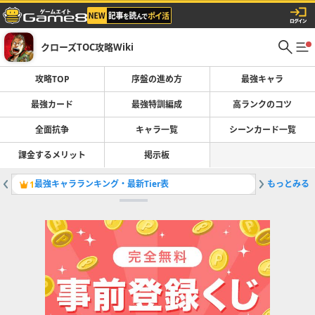
クローズTOC攻略Wiki
攻略TOP
序盤の進め方
最強キャラ
最強カード
最強特訓編成
高ランクのコツ
全面抗争
キャラ一覧
シーンカード一覧
課金するメリット
掲示板
最強キャラランキング・最新Tier表
もっとみる
1