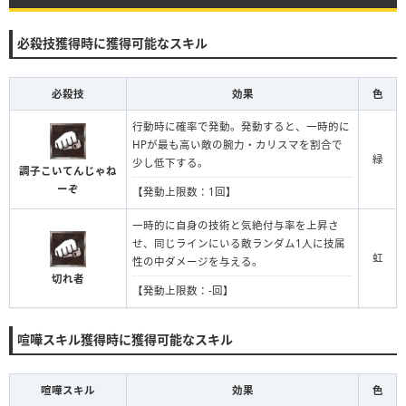
必殺技獲得時に獲得可能なスキル
必殺技
効果
色
行動時に確率で発動。発動すると、一時的に
HPが最も高い敵の腕力・カリスマを割合で
緑
少し低下する。
調子こいてんじゃね
ーぞ
【発動上限数：1回】
一時的に自身の技術と気絶付与率を上昇さ
せ、同じラインにいる敵ランダム1人に技属
虹
性の中ダメージを与える。
切れ者
【発動上限数：-回】
喧嘩スキル獲得時に獲得可能なスキル
喧嘩スキル
効果
色