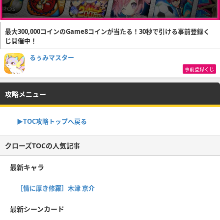
最大300,000コインのGame8コインが当たる！30秒で引ける事前登録く
じ開催中！
るぅみマスター
事前登録くじ
攻略メニュー
▶TOC攻略トップへ戻る
クローズTOCの人気記事
最新キャラ
［情に厚き修羅］木津 京介
最新シーンカード