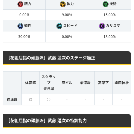
腕力
体力
技術
0.00%
9.00%
15.00%
知性
スピード
カリスマ
30.00%
0.00%
18.00%
［花組屈指の頭脳派］武藤 蓮次のステージ適正
スクラッ
体育館
プ
廃ビル
柔道場
高架下
護国神社
置き場
適正度
◎
◯
-
-
-
-
［花組屈指の頭脳派］武藤 蓮次の特訓能力