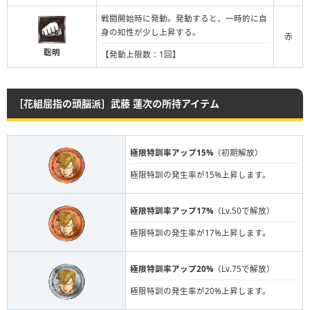
戦闘開始時に発動。発動すると、一時的に自
身の知性が少し上昇する。
赤
聡明
【発動上限数：1回】
［花組屈指の頭脳派］武藤 蓮次の所持アイテム
極限特訓率アップ15%
（初期解放）
極限特訓の発生率が15%上昇します。
極限特訓率アップ17%
（Lv.50で解放）
極限特訓の発生率が17%上昇します。
極限特訓率アップ20%
（Lv.75で解放）
極限特訓の発生率が20%上昇します。