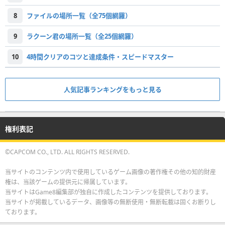
8
ファイルの場所一覧（全75個網羅）
9
ラクーン君の場所一覧（全25個網羅）
10
4時間クリアのコツと達成条件・スピードマスター
人気記事ランキングをもっと見る
権利表記
©CAPCOM CO., LTD. ALL RIGHTS RESERVED.
当サイトのコンテンツ内で使用しているゲーム画像の著作権その他の知的財産
権は、当該ゲームの提供元に帰属しています。
当サイトはGame8編集部が独自に作成したコンテンツを提供しております。
当サイトが掲載しているデータ、画像等の無断使用・無断転載は固くお断りし
ております。