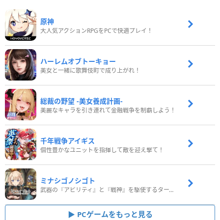
原神
大人気アクションRPGをPCで快適プレイ！
ハーレムオブトーキョー
美女と一緒に歌舞伎町で成り上がれ！
総裁の野望 -美女養成計画-
美麗なキャラを引き連れて金融戦争を制覇しよう！
千年戦争アイギス
個性豊かなユニットを指揮して敵を迎え撃て！
ミナシゴノシゴト
武器の『アビリティ』と『戦神』を駆使するターン制コマンドバトルRPG！
PCゲームをもっと見る