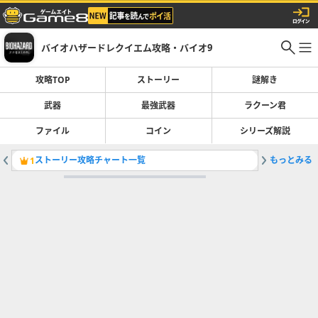
バイオハザードレクイエム攻略・バイオ9
攻略TOP
ストーリー
謎解き
武器
最強武器
ラクーン君
ファイル
コイン
シリーズ解説
ストーリー攻略チャート一覧
もっとみる
金庫の番
1
2