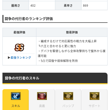
器用さ
402
素早さ
869
闘争の代行者のランキング評価
最強評価
簡易評価
・編成するだけで対応属性の戦力を大幅上昇
┗六王と合わせると更に強力
・デバフを駆使しながら全体攻撃持ちで盤外から援
護可能
▶︎
最強ランキング
・5凸で回復や弱体解除を所持
闘争の代行者のスキル
スキル
パッシブ
サポート
奥義