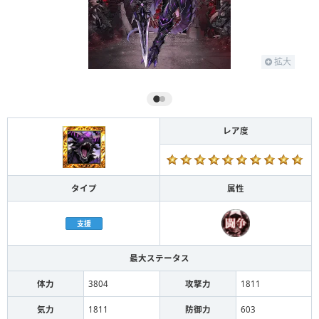
拡大
レア度
タイプ
属性
支援
最大ステータス
体力
3804
攻撃力
1811
気力
1811
防御力
603