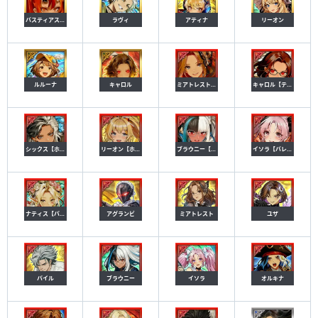
バスティアス【獄卒】
ラヴィ
アティナ
リーオン
ルルーナ
キャロル
ミアトレスト【ブレザー】
キャロル【ティーチャー】
シックス【ホワイトデー】
リーオン【ホワイトデー】
ブラウニー【給仕】
イソラ【バレンタイン】
ナティス【バレンタイン】
アグランビ
ミアトレスト
ユザ
バイル
ブラウニー
イソラ
オルキナ