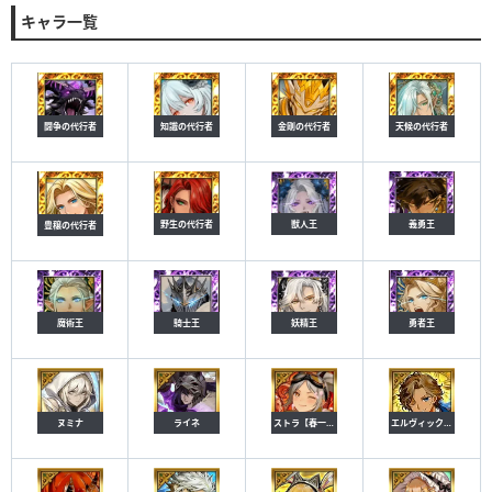
キャラ一覧
闘争の代行者
知識の代行者
金剛の代行者
天候の代行者
野生の代行者
獣人王
義勇王
豊穣の代行者
魔術王
騎士王
妖精王
勇者王
ヌミナ
ライネ
ストラ【春一番】
エルヴィック【返礼】