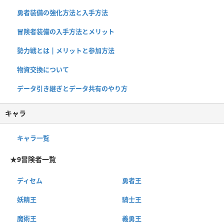
勇者装備の強化方法と入手方法
冒険者装備の入手方法とメリット
勢力戦とは | メリットと参加方法
物資交換について
データ引き継ぎとデータ共有のやり方
キャラ
キャラ一覧
★9冒険者一覧
ディセム
勇者王
妖精王
騎士王
魔術王
義勇王