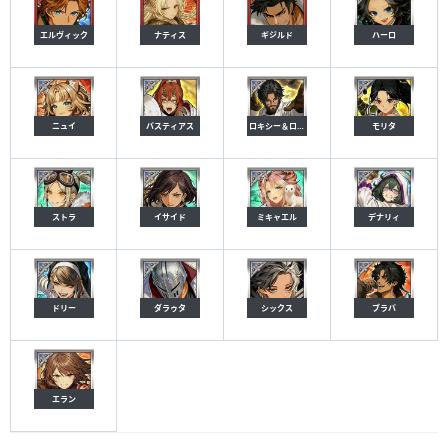
エルヴィック
ナティス
ギジルド
ハーロ
ニュイ
バスティアス
ロキシー＆ロジー
モリタ
ストラ
イサイド
ミキャエル
デナリィ
ドリー
ダラゥタ
シックス
ブラバ
エラン