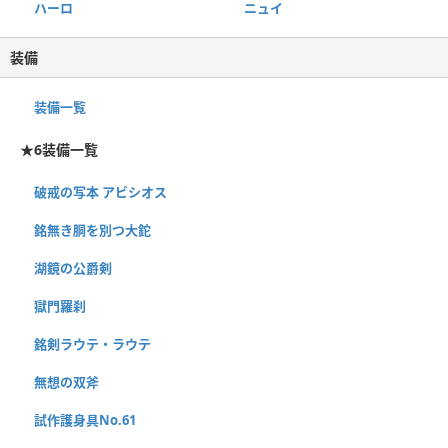
ハーロ
ニュイ
装備
装備一覧
★6装備一覧
破戒の写本 アビシオス
銘無き胴を別つ大鉈
湖鏡の公爵剣
獄門羅刹
銘剣ラウテ・ラウテ
無想の双斧
試作護身具No.61