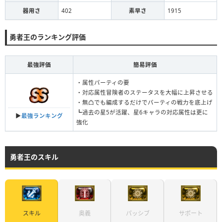
器用さ
402
素早さ
1915
勇者王のランキング評価
最強評価
簡易評価
・属性パーティの要
・対応属性冒険者のステータスを大幅に上昇させる
・無凸でも編成するだけでパーティの戦力を底上げ
┗過去の星5が活躍、星6キャラの対応属性は更に
▶︎
最強ランキング
強化
勇者王のスキル
スキル
パッシブ
サポート
奥義