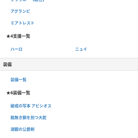
アグランビ
ミアトレスト
★4支援一覧
ハーロ
ニュイ
装備
装備一覧
★6装備一覧
破戒の写本 アビシオス
銘無き胴を別つ大鉈
湖鏡の公爵剣