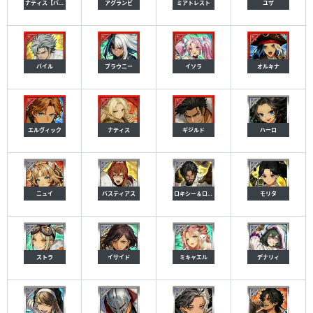
ナティス【バレンタイン】
アグランビ
ミアトレスト
ユザ
バイル
ブラウニー
イソラ
オルキナ
エルヴィック
ナティス
ギジルド
ハーロ
ニュイ
バスティアス
ロキシー＆ロジー
モリタ
ストラ
イサイド
ミキャエル
デナリィ