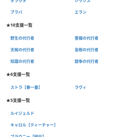
ダラゥタ
シックス
ブラバ
エラン
★10支援一覧
野生の代行者
豊穣の代行者
天候の代行者
金剛の代行者
知識の代行者
闘争の代行者
★6支援一覧
ストラ【春一番】
ラヴィ
★5支援一覧
ルイジェルド
キャロル【ティーチャー】
ブラウニー【給仕】