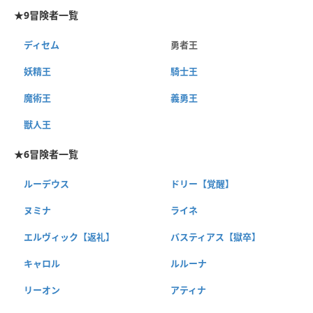
★9冒険者一覧
ディセム
勇者王
妖精王
騎士王
魔術王
義勇王
獣人王
★6冒険者一覧
ルーデウス
ドリー【覚醒】
ヌミナ
ライネ
エルヴィック【返礼】
バスティアス【獄卒】
キャロル
ルルーナ
リーオン
アティナ