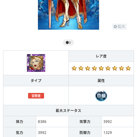
拡大
レア度
タイプ
属性
冒険者
最大ステータス
体力
8386
攻撃力
3992
気力
3992
防御力
1329