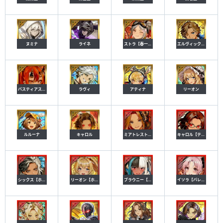
ヌミナ
ライネ
ストラ【春一番】
エルヴィック【返礼】
バスティアス【獄卒】
ラヴィ
アティナ
リーオン
ルルーナ
キャロル
ミアトレスト【ブレザー】
キャロル【ティーチャー】
シックス【ホワイトデー】
リーオン【ホワイトデー】
ブラウニー【給仕】
イソラ【バレンタイン】