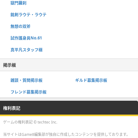
獄門羅刹
銘剣ラウテ・ラウテ
無想の双斧
試作護身具No.61
真平凡スタッフ極
掲示板
雑談・質問掲示板
ギルド募集掲示板
フレンド募集掲示板
権利表記
ゲームの権利表記 ©︎ techtec Inc.
当サイトはGame8編集部が独自に作成したコンテンツを提供しております。