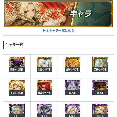
▶︎全キャラ一覧に戻る
キャラ一覧
闘争の代行者
知識の代行者
金剛の代行者
天候の代行者
野生の代行者
獣人王
義勇王
豊穣の代行者
魔術王
騎士王
妖精王
勇者王