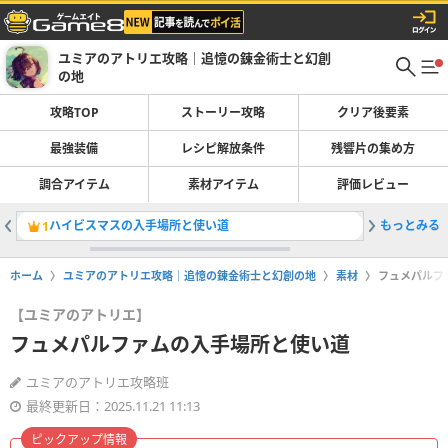
ユミアのアトリエ攻略｜追憶の錬金術士と幻創
の地
攻略TOP
ストーリー攻略
クリア後要素
最強装備
レシピ解放条件
残響片の集め方
調合アイテム
素材アイテム
評価レビュー
ハイビスマスの入手場所と使い道
もっとみる
ビスマス
1
2
ホーム
ユミアのアトリエ攻略｜追憶の錬金術士と幻創の地
素材
フュメパルフ
【ユミアのアトリエ】
フュメパルファムの入手場所と使い道
ユミアのアトリエ攻略班
最終更新日：2025.11.21 11:13
ピックアップ情報