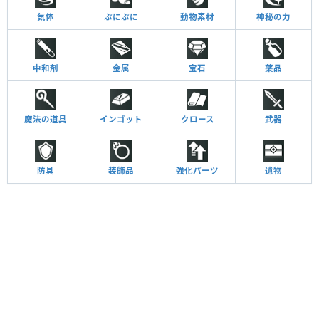
気体
ぷにぷに
動物素材
神秘の力
中和剤
金属
宝石
薬品
魔法の道具
インゴット
クロース
武器
防具
装飾品
強化パーツ
遺物