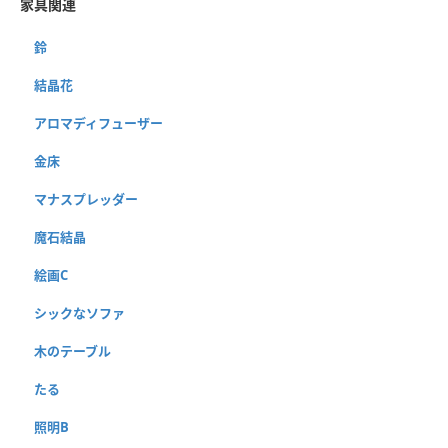
家具関連
鈴
結晶花
アロマディフューザー
金床
マナスプレッダー
魔石結晶
絵画C
シックなソファ
木のテーブル
たる
照明B