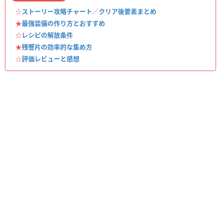
☆
ストーリー攻略チャート
／
クリア後要素まとめ
★
最強装備の作り方とおすすめ
☆
レシピの解放条件
★
残響片の効率的な集め方
☆
評価レビューと感想