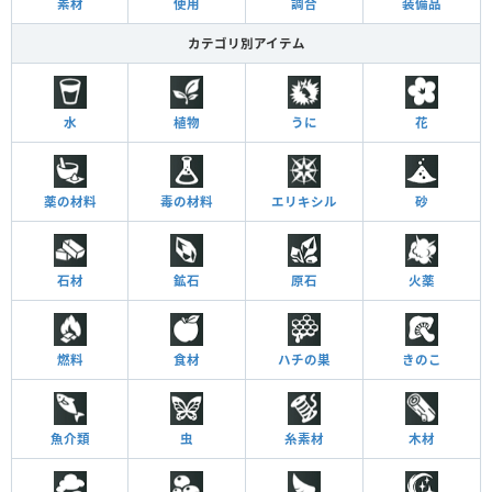
素材
使用
調合
装備品
カテゴリ別アイテム
水
植物
うに
花
薬の材料
毒の材料
エリキシル
砂
石材
鉱石
原石
火薬
燃料
食材
ハチの巣
きのこ
魚介類
虫
糸素材
木材