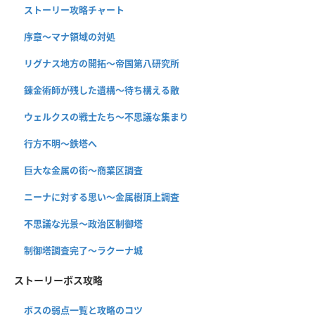
ストーリー攻略チャート
序章〜マナ領域の対処
リグナス地方の開拓〜帝国第八研究所
錬金術師が残した遺構〜待ち構える敵
ウェルクスの戦士たち〜不思議な集まり
行方不明〜鉄塔へ
巨大な金属の街〜商業区調査
ニーナに対する思い〜金属樹頂上調査
不思議な光景〜政治区制御塔
制御塔調査完了〜ラクーナ城
ストーリーボス攻略
ボスの弱点一覧と攻略のコツ