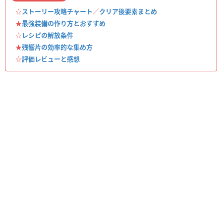
☆
ストーリー攻略チャート
／
クリア後要素まとめ
★
最強装備の作り方とおすすめ
☆
レシピの解放条件
★
残響片の効率的な集め方
☆
評価レビューと感想