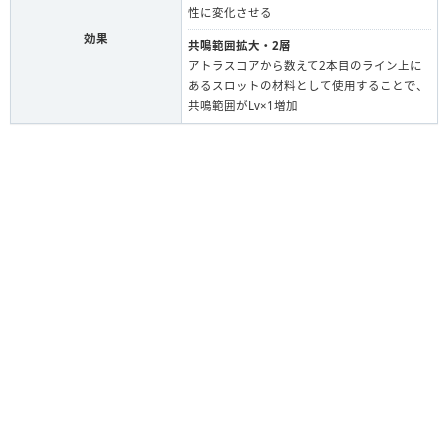
性に変化させる
効果
共鳴範囲拡大・2層
アトラスコアから数えて2本目のライン上に
あるスロットの材料として使用することで、
共鳴範囲がLv×1増加