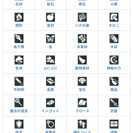
石材
鉱石
原石
火薬
燃料
食材
ハチの巣
きのこ
魚介類
虫
糸素材
木材
気体
ぷにぷに
動物素材
神秘の力
中和剤
金属
宝石
薬品
魔法の道具
インゴット
クロース
武器
防具
装飾品
強化パーツ
遺物