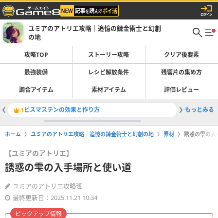
ユミアのアトリエ攻略｜追憶の錬金術士と幻創
の地
攻略TOP
ストーリー攻略
クリア後要素
最強装備
レシピ解放条件
残響片の集め方
調合アイテム
素材アイテム
評価レビュー
ビスマステンの効果と作り方
もっとみる
装備品一
1
2
ホーム
ユミアのアトリエ攻略｜追憶の錬金術士と幻創の地
素材
誘惑の雫の入
【ユミアのアトリエ】
誘惑の雫の入手場所と使い道
ユミアのアトリエ攻略班
最終更新日：2025.11.21 10:34
ピックアップ情報