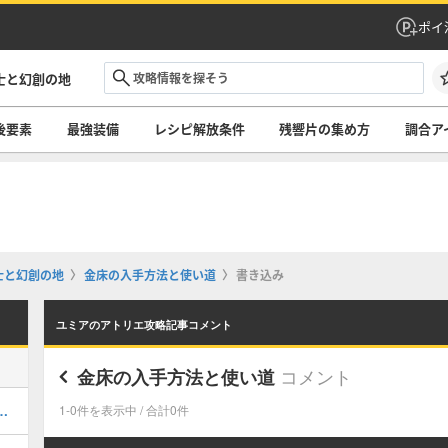
ポイ
士と幻創の地
後要素
最強装備
レシピ解放条件
残響片の集め方
調合ア
士と幻創の地
金床の入手方法と使い道
書き込み
ユミアのアトリエ攻略記事コメント
コメント
金床の入手方法と使い道
域の対処の攻略｜チャート1
1-0件を表示中 / 合計0件