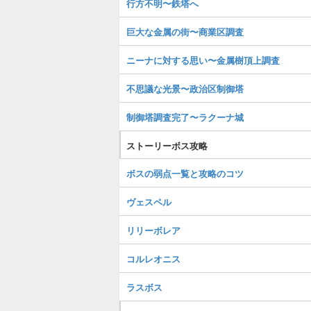
行方不明〜鉄塔へ
巨大な金属の街〜商業区調査
ニーナに対する思い〜金属樹頂上調査
不思議な光景〜政治区制御塔
制御塔調査完了〜ラクーナ城
ストーリーボス攻略
ボスの弱点一覧と攻略のコツ
ヴェスペル
リリーボレア
コルレオニス
ラスボス