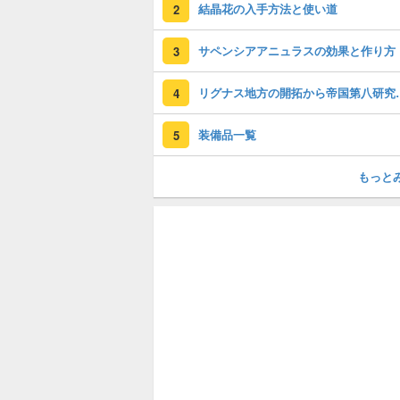
結晶花の入手方法と使い道
2
サペンシアアニュラスの効果と作り方
3
リグナス地方の開拓か
4
装備品一覧
5
もっと