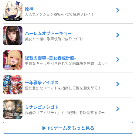
原神
大人気アクションRPGをPCで快適プレイ！
ハーレムオブトーキョー
美女と一緒に歌舞伎町で成り上がれ！
総裁の野望 -美女養成計画-
美麗なキャラを引き連れて金融戦争を制覇しよう！
千年戦争アイギス
個性豊かなユニットを指揮して敵を迎え撃て！
ミナシゴノシゴト
武器の『アビリティ』と『戦神』を駆使するターン制コマンドバトルRPG！
PCゲームをもっと見る