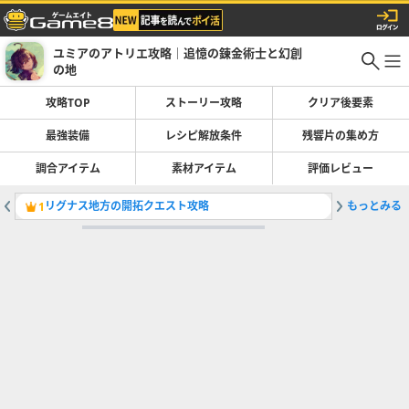
ユミアのアトリエ攻略｜追憶の錬金術士と幻創
の地
攻略TOP
ストーリー攻略
クリア後要素
最強装備
レシピ解放条件
残響片の集め方
調合アイテム
素材アイテム
評価レビュー
リグナス地方の開拓クエスト攻略
もっとみる
ラスボス
1
2