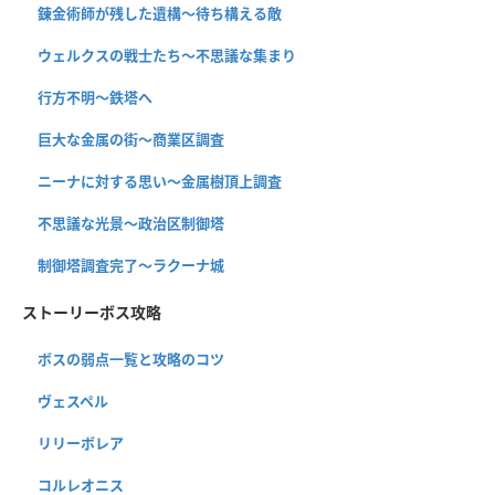
錬金術師が残した遺構〜待ち構える敵
ウェルクスの戦士たち〜不思議な集まり
行方不明〜鉄塔へ
巨大な金属の街〜商業区調査
ニーナに対する思い〜金属樹頂上調査
不思議な光景〜政治区制御塔
制御塔調査完了〜ラクーナ城
ストーリーボス攻略
ボスの弱点一覧と攻略のコツ
ヴェスペル
リリーボレア
コルレオニス