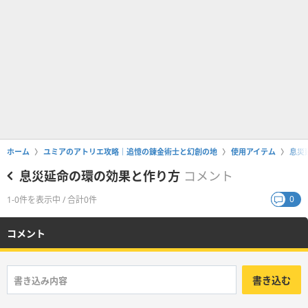
ホーム
ユミアのアトリエ攻略｜追憶の錬金術士と幻創の地
使用アイテム
息災
息災延命の環の効果と作り方
コメント
0
1-0件を表示中 / 合計0件
コメント
書き込む