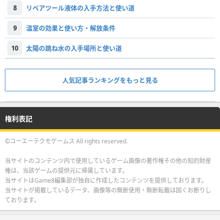
8
リペアツール液体の入手方法と使い道
9
温室の効果と使い方・解放条件
10
太陽の跳ね水の入手場所と使い道
人気記事ランキングをもっと見る
権利表記
©コーエーテクモゲームス All rights reserved.
当サイトのコンテンツ内で使用しているゲーム画像の著作権その他の知的財産
権は、当該ゲームの提供元に帰属しています。
当サイトはGame8編集部が独自に作成したコンテンツを提供しております。
当サイトが掲載しているデータ、画像等の無断使用・無断転載は固くお断りし
ております。