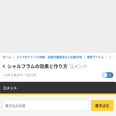
ホーム
ユミアのアトリエ攻略｜追憶の錬金術士と幻創の地
使用アイテム
シャ
シャルフラムの効果と作り方
コメント
0
1-0件を表示中 / 合計0件
コメント
書き込む