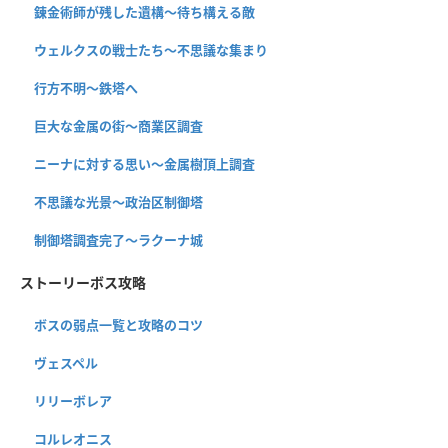
錬金術師が残した遺構〜待ち構える敵
ウェルクスの戦士たち〜不思議な集まり
行方不明〜鉄塔へ
巨大な金属の街〜商業区調査
ニーナに対する思い〜金属樹頂上調査
不思議な光景〜政治区制御塔
制御塔調査完了〜ラクーナ城
ストーリーボス攻略
ボスの弱点一覧と攻略のコツ
ヴェスペル
リリーボレア
コルレオニス