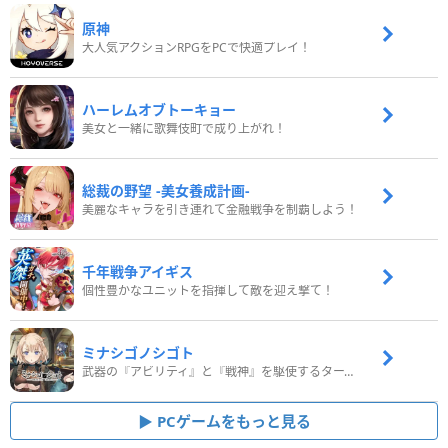
原神
大人気アクションRPGをPCで快適プレイ！
ハーレムオブトーキョー
美女と一緒に歌舞伎町で成り上がれ！
総裁の野望 -美女養成計画-
美麗なキャラを引き連れて金融戦争を制覇しよう！
千年戦争アイギス
個性豊かなユニットを指揮して敵を迎え撃て！
ミナシゴノシゴト
武器の『アビリティ』と『戦神』を駆使するターン制コマンドバトルRPG！
PCゲームをもっと見る