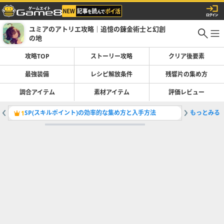
ユミアのアトリエ攻略｜追憶の錬金術士と幻創
の地
攻略TOP
ストーリー攻略
クリア後要素
最強装備
レシピ解放条件
残響片の集め方
調合アイテム
素材アイテム
評価レビュー
SP(スキルポイント)の効率的な集め方と入手方法
もっとみる
最強装備
1
2