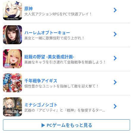
原神
大人気アクションRPGをPCで快適プレイ！
ハーレムオブトーキョー
美女と一緒に歌舞伎町で成り上がれ！
総裁の野望 -美女養成計画-
美麗なキャラを引き連れて金融戦争を制覇しよう！
千年戦争アイギス
個性豊かなユニットを指揮して敵を迎え撃て！
ミナシゴノシゴト
武器の『アビリティ』と『戦神』を駆使するターン制コマンドバトルRPG！
PCゲームをもっと見る