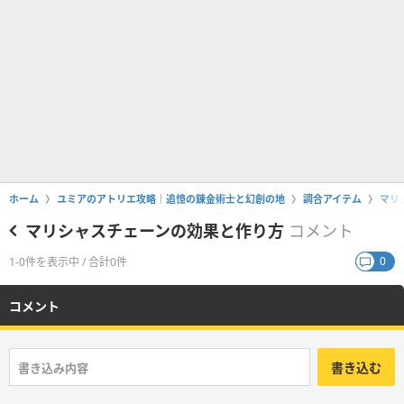
ホーム
ユミアのアトリエ攻略｜追憶の錬金術士と幻創の地
調合アイテム
マリ
マリシャスチェーンの効果と作り方
コメント
0
1-0件を表示中 / 合計0件
コメント
書き込む