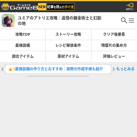
ユミアのアトリエ攻略｜追憶の錬金術士と幻創
の地
攻略TOP
ストーリー攻略
クリア後要素
最強装備
レシピ解放条件
残響片の集め方
調合アイテム
素材アイテム
評価レビュー
最強装備の作り方とおすすめ｜実際の作成手順も紹介
もっとみる
ネンシン
1
2