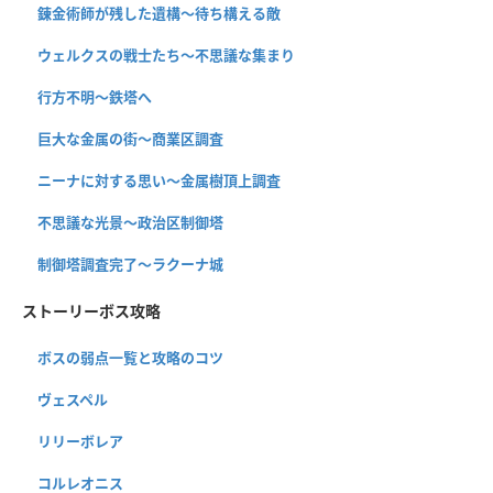
錬金術師が残した遺構〜待ち構える敵
ウェルクスの戦士たち〜不思議な集まり
行方不明〜鉄塔へ
巨大な金属の街〜商業区調査
ニーナに対する思い〜金属樹頂上調査
不思議な光景〜政治区制御塔
制御塔調査完了〜ラクーナ城
ストーリーボス攻略
ボスの弱点一覧と攻略のコツ
ヴェスペル
リリーボレア
コルレオニス