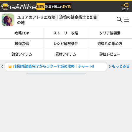
ユミアのアトリエ攻略｜追憶の錬金術士と幻創
の地
攻略TOP
ストーリー攻略
クリア後要素
最強装備
レシピ解放条件
残響片の集め方
調合アイテム
素材アイテム
評価レビュー
制御塔調査完了からラクーナ城の攻略｜チャート9
もっとみる
ストーリ
1
2