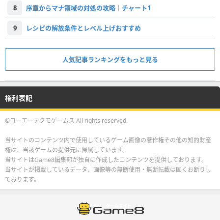
8
序章からマナ領域の対処の攻略｜チャート1
9
レシピの解放条件とレベル上げおすすめ
人気記事ランキングをもっと見る
権利表記
©コーエーテクモゲームス All rights reserved.
当サイトのコンテンツ内で使用しているゲーム画像の著作権その他の知的財産
権は、当該ゲームの提供元に帰属しています。
当サイトはGame8編集部が独自に作成したコンテンツを提供しております。
当サイトが掲載しているデータ、画像等の無断使用・無断転載は固くお断りし
ております。