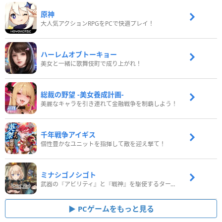
原神
大人気アクションRPGをPCで快適プレイ！
ハーレムオブトーキョー
美女と一緒に歌舞伎町で成り上がれ！
総裁の野望 -美女養成計画-
美麗なキャラを引き連れて金融戦争を制覇しよう！
千年戦争アイギス
個性豊かなユニットを指揮して敵を迎え撃て！
ミナシゴノシゴト
武器の『アビリティ』と『戦神』を駆使するターン制コマンドバトルRPG！
PCゲームをもっと見る