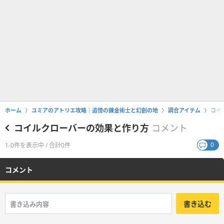
ホーム
ユミアのアトリエ攻略｜追憶の錬金術士と幻創の地
調合アイテム
コイ
コイルクローバーの効果と作り方
コメント
0
1-0件を表示中 / 合計0件
コメント
書き込む