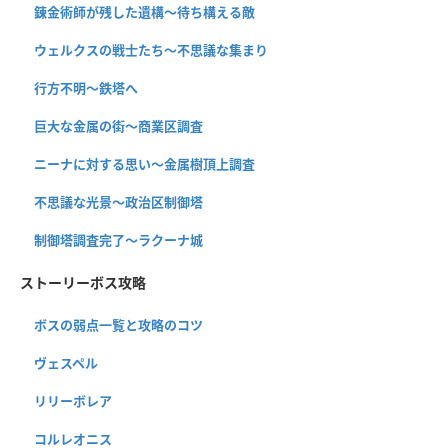
錬金術師が残した遺構〜待ち構える敵
ウェルクスの戦士たち〜不思議な集まり
行方不明〜鉄塔へ
巨大な金属の街〜商業区調査
ニーナに対する思い〜金属樹頂上調査
不思議な光景〜政治区制御塔
制御塔調査完了〜ラクーナ城
ストーリーボス攻略
ボスの弱点一覧と攻略のコツ
ヴェスペル
リリーボレア
コルレオニス