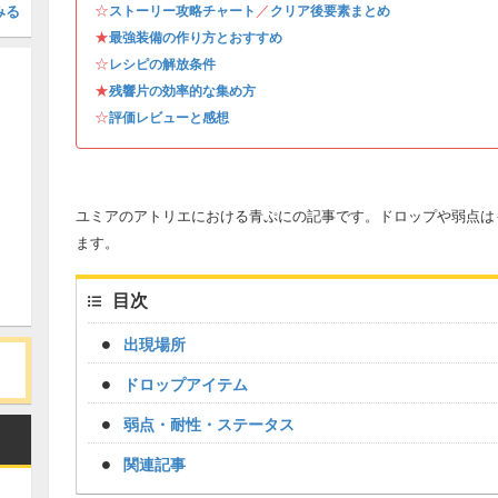
☆
／
みる
ストーリー攻略チャート
クリア後要素まとめ
★
最強装備の作り方とおすすめ
☆
レシピの解放条件
★
残響片の効率的な集め方
☆
評価レビューと感想
ユミアのアトリエにおける青ぷにの記事です。ドロップや弱点は
ます。
目次
出現場所
ドロップアイテム
弱点・耐性・ステータス
関連記事