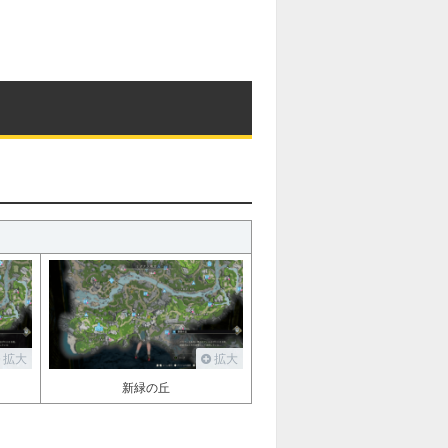
拡大
拡大
新緑の丘