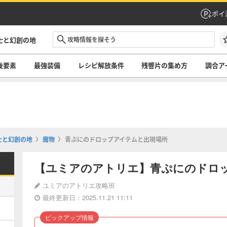
ポイ
士と幻創の地
後要素
最強装備
レシピ解放条件
残響片の集め方
調合ア
士と幻創の地
魔物
青ぷにのドロップアイテムと出現場所
【ユミアのアトリエ】青ぷにのドロ
ユミアのアトリエ攻略班
最終更新日：2025.11.21 11:11
ピックアップ情報