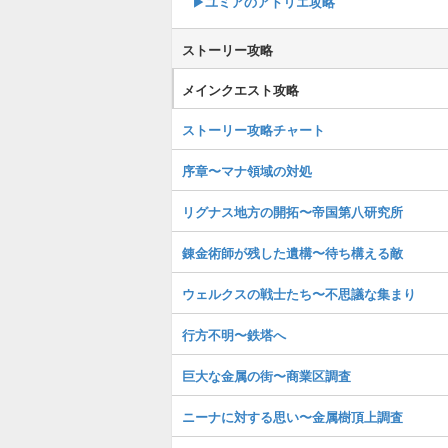
▶︎ユミアのアトリエ攻略
ストーリー攻略
メインクエスト攻略
ストーリー攻略チャート
序章〜マナ領域の対処
リグナス地方の開拓〜帝国第八研究所
錬金術師が残した遺構〜待ち構える敵
ウェルクスの戦士たち〜不思議な集まり
行方不明〜鉄塔へ
巨大な金属の街〜商業区調査
ニーナに対する思い〜金属樹頂上調査