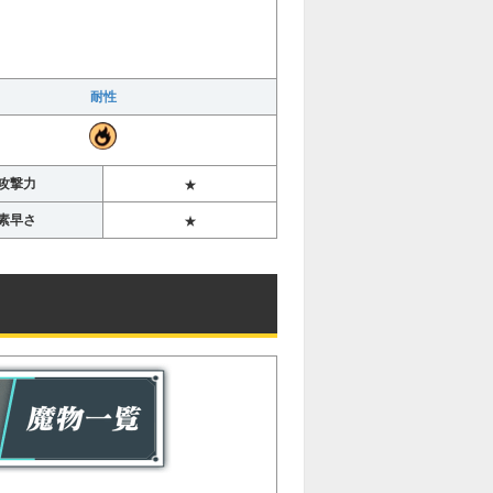
耐性
攻撃力
★
素早さ
★