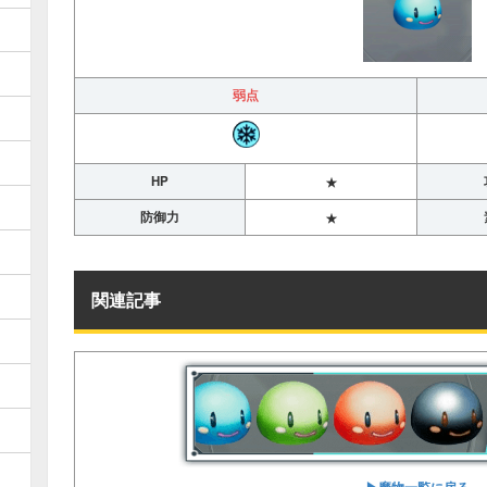
弱点
HP
★
防御力
★
関連記事
▶︎魔物一覧に戻る