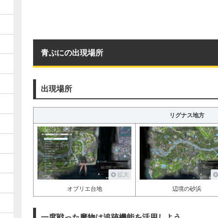
青ぷにの出現場所
出現場所
リグナス地方
拡大
オブリエ台地
辺境の砂浜
一度戦った魔物は追跡機能を活用しよう