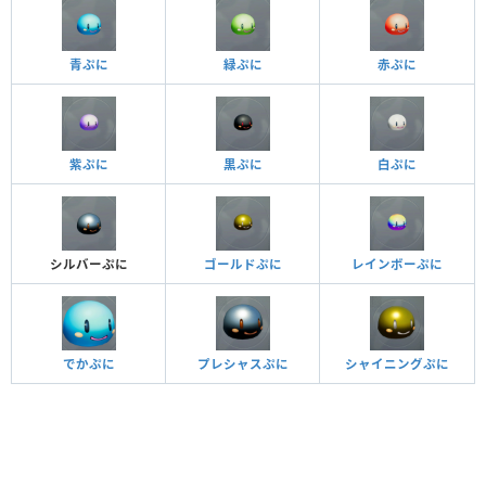
青ぷに
緑ぷに
赤ぷに
紫ぷに
黒ぷに
白ぷに
シルバーぷに
ゴールドぷに
レインボーぷに
でかぷに
プレシャスぷに
シャイニングぷに