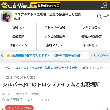
ユミアのアトリエ攻略｜追憶の錬金術士と幻創
の地
攻略TOP
ストーリー攻略
クリア後要素
最強装備
レシピ解放条件
残響片の集め方
調合アイテム
素材アイテム
評価レビュー
最強装備の作り方とおすすめ｜実際の作成手順も紹介
もっとみる
エッセン
1
2
ホーム
ユミアのアトリエ攻略｜追憶の錬金術士と幻創の地
魔物
シルバーぷに
【ユミアのアトリエ】
シルバーぷにのドロップアイテムと出現場所
ユミアのアトリエ攻略班
最終更新日：2025.11.21 11:11
ピックアップ情報