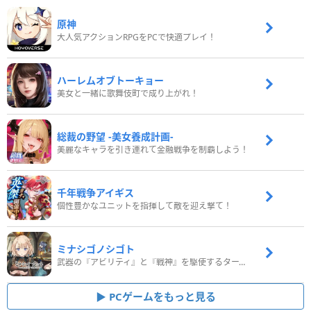
原神
大人気アクションRPGをPCで快適プレイ！
ハーレムオブトーキョー
美女と一緒に歌舞伎町で成り上がれ！
総裁の野望 -美女養成計画-
美麗なキャラを引き連れて金融戦争を制覇しよう！
千年戦争アイギス
個性豊かなユニットを指揮して敵を迎え撃て！
ミナシゴノシゴト
武器の『アビリティ』と『戦神』を駆使するターン制コマンドバトルRPG！
PCゲームをもっと見る