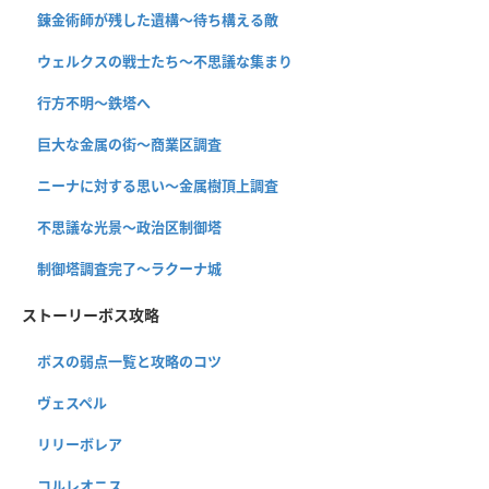
錬金術師が残した遺構〜待ち構える敵
ウェルクスの戦士たち〜不思議な集まり
行方不明〜鉄塔へ
巨大な金属の街〜商業区調査
ニーナに対する思い〜金属樹頂上調査
不思議な光景〜政治区制御塔
制御塔調査完了〜ラクーナ城
ストーリーボス攻略
ボスの弱点一覧と攻略のコツ
ヴェスペル
リリーボレア
コルレオニス