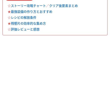
☆
ストーリー攻略チャート
／
クリア後要素まとめ
★
最強装備の作り方とおすすめ
☆
レシピの解放条件
★
残響片の効率的な集め方
☆
評価レビューと感想