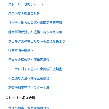
ストーリー攻略チャート
序章〜マナ領域の対処
リグナス地方の開拓〜帝国第八研究所
錬金術師が残した遺構〜待ち構える敵
ウェルクスの戦士たち〜不思議な集まり
行方不明〜鉄塔へ
巨大な金属の街〜商業区調査
ニーナに対する思い〜金属樹頂上調査
不思議な光景〜政治区制御塔
制御塔調査完了〜ラクーナ城
ストーリーボス攻略
ボスの弱点一覧と攻略のコツ