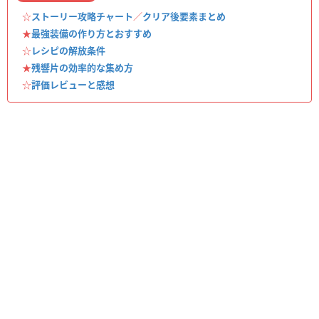
☆
ストーリー攻略チャート
／
クリア後要素まとめ
★
最強装備の作り方とおすすめ
☆
レシピの解放条件
★
残響片の効率的な集め方
☆
評価レビューと感想