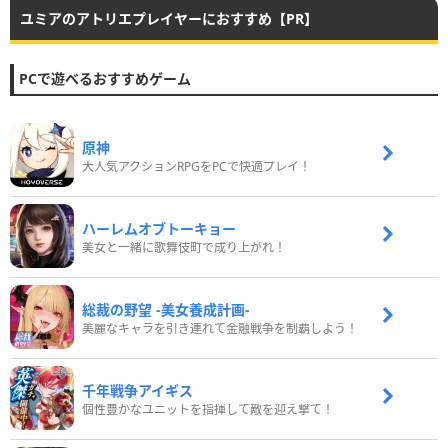
ユミアのアトリエプレイヤーにおすすめ【PR】
PCで遊べるおすすめゲーム
原神
大人気アクションRPGをPCで快適プレイ！
ハーレムオブトーキョー
美女と一緒に歌舞伎町で成り上がれ！
総裁の野望 -美女養成計画-
美麗なキャラを引き連れて金融戦争を制覇しよう！
千年戦争アイギス
個性豊かなユニットを指揮して敵を迎え撃て！