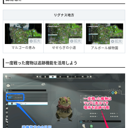
リグナス地方
拡大
拡大
拡大
マルゴーの恵み
せせらぎの小道
アルボール植物園
一度戦った魔物は追跡機能を活用しよう