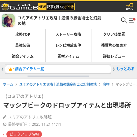
ユミアのアトリエ攻略｜追憶の錬金術士と幻創
の地
攻略TOP
ストーリー攻略
クリア後要素
最強装備
レシピ解放条件
残響片の集め方
調合アイテム
素材アイテム
評価レビュー
調合アイテム一覧
もっとみる
クライノ
1
2
ホーム
ユミアのアトリエ攻略｜追憶の錬金術士と幻創の地
魔物
マッシブビー
【ユミアのアトリエ】
マッシブビークのドロップアイテムと出現場所
ユミアのアトリエ攻略班
最終更新日：2025.11.21 11:11
ピックアップ情報