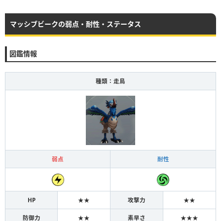
マッシブビークの弱点・耐性・ステータス
図鑑情報
種類：走鳥
弱点
耐性
HP
★★
攻撃力
★★
防御力
★★
素早さ
★★★