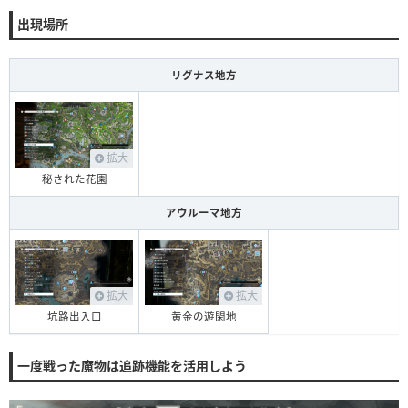
出現場所
リグナス地方
拡大
秘された花園
アウルーマ地方
拡大
拡大
坑路出入口
黄金の遊閑地
一度戦った魔物は追跡機能を活用しよう