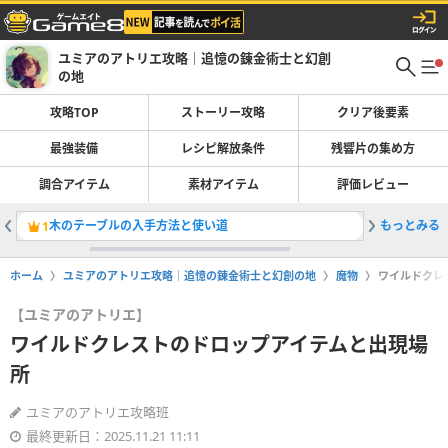
ユミアのアトリエ攻略｜追憶の錬金術士と幻創
の地
攻略TOP
ストーリー攻略
クリア後要素
最強装備
レシピ解放条件
残響片の集め方
調合アイテム
素材アイテム
評価レビュー
木のテーブルの入手方法と使い道
もっとみる
絵画Cの
1
2
ホーム
ユミアのアトリエ攻略｜追憶の錬金術士と幻創の地
魔物
ワイルドクレ
【ユミアのアトリエ】
ワイルドクレストのドロップアイテムと出現場
所
ユミアのアトリエ攻略班
最終更新日：2025.11.21 11:11