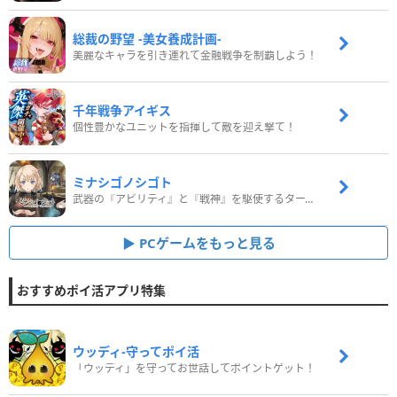
総裁の野望 -美女養成計画-
美麗なキャラを引き連れて金融戦争を制覇しよう！
千年戦争アイギス
個性豊かなユニットを指揮して敵を迎え撃て！
ミナシゴノシゴト
武器の『アビリティ』と『戦神』を駆使するターン制コマンドバトルRPG！
PCゲームをもっと見る
おすすめポイ活アプリ特集
ウッディ‐守ってポイ活
「ウッディ」を守ってお世話してポイントゲット！