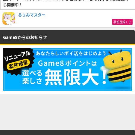
じ開催中！
るぅみマスター
事前登録くじ
Game8からのお知らせ