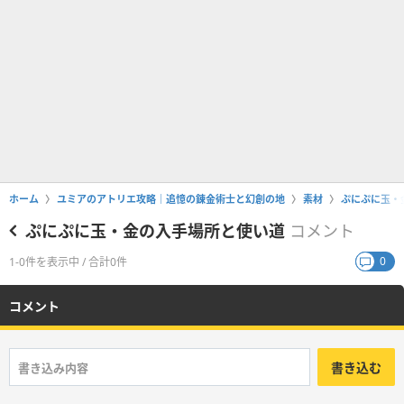
ホーム
ユミアのアトリエ攻略｜追憶の錬金術士と幻創の地
素材
ぷにぷに玉・
ぷにぷに玉・金の入手場所と使い道
コメント
0
1-0件を表示中 / 合計0件
コメント
書き込む