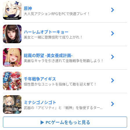
原神
大人気アクションRPGをPCで快適プレイ！
ハーレムオブトーキョー
美女と一緒に歌舞伎町で成り上がれ！
総裁の野望 -美女養成計画-
美麗なキャラを引き連れて金融戦争を制覇しよう！
千年戦争アイギス
個性豊かなユニットを指揮して敵を迎え撃て！
ミナシゴノシゴト
武器の『アビリティ』と『戦神』を駆使するターン制コマンドバトルRPG！
PCゲームをもっと見る