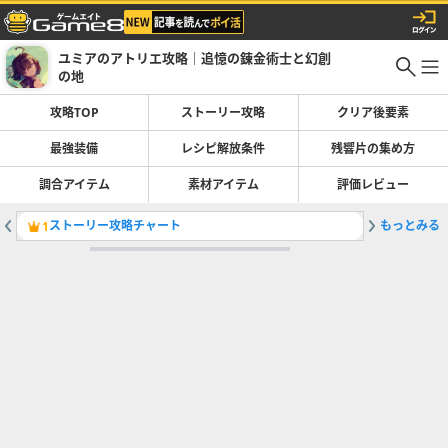
ユミアのアトリエ攻略｜追憶の錬金術士と幻創
の地
攻略TOP
ストーリー攻略
クリア後要素
最強装備
レシピ解放条件
残響片の集め方
調合アイテム
素材アイテム
評価レビュー
ストーリー攻略チャート
もっとみる
特性合成
1
2