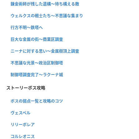
錬金術師が残した遺構〜待ち構える敵
ウェルクスの戦士たち〜不思議な集まり
行方不明〜鉄塔へ
巨大な金属の街〜商業区調査
ニーナに対する思い〜金属樹頂上調査
不思議な光景〜政治区制御塔
制御塔調査完了〜ラクーナ城
ストーリーボス攻略
ボスの弱点一覧と攻略のコツ
ヴェスペル
リリーボレア
コルレオニス