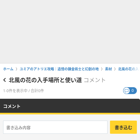
ホーム
ユミアのアトリエ攻略｜追憶の錬金術士と幻創の地
素材
北風の花の入
北風の花の入手場所と使い道
コメント
0
1-0件を表示中 / 合計0件
コメント
書き込む