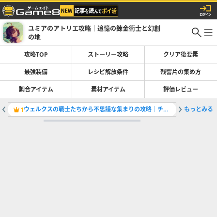
ユミアのアトリエ攻略｜追憶の錬金術士と幻創
の地
攻略TOP
ストーリー攻略
クリア後要素
最強装備
レシピ解放条件
残響片の集め方
調合アイテム
素材アイテム
評価レビュー
ウェルクスの戦士たちから不思議な集まりの攻略｜チャート4
もっとみる
リリーボ
1
2