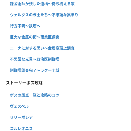
錬金術師が残した遺構〜待ち構える敵
ウェルクスの戦士たち〜不思議な集まり
行方不明〜鉄塔へ
巨大な金属の街〜商業区調査
ニーナに対する思い〜金属樹頂上調査
不思議な光景〜政治区制御塔
制御塔調査完了〜ラクーナ城
ストーリーボス攻略
ボスの弱点一覧と攻略のコツ
ヴェスペル
リリーボレア
コルレオニス