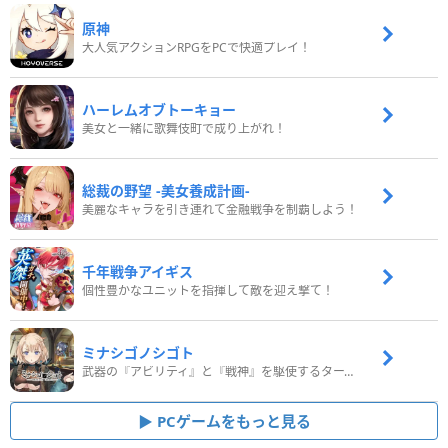
原神
大人気アクションRPGをPCで快適プレイ！
ハーレムオブトーキョー
美女と一緒に歌舞伎町で成り上がれ！
総裁の野望 -美女養成計画-
美麗なキャラを引き連れて金融戦争を制覇しよう！
千年戦争アイギス
個性豊かなユニットを指揮して敵を迎え撃て！
ミナシゴノシゴト
武器の『アビリティ』と『戦神』を駆使するターン制コマンドバトルRPG！
PCゲームをもっと見る