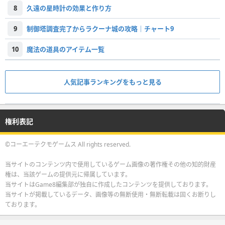
8
久遠の星時計の効果と作り方
9
制御塔調査完了からラクーナ城の攻略｜チャート9
10
魔法の道具のアイテム一覧
人気記事ランキングをもっと見る
権利表記
©コーエーテクモゲームス All rights reserved.
当サイトのコンテンツ内で使用しているゲーム画像の著作権その他の知的財産
権は、当該ゲームの提供元に帰属しています。
当サイトはGame8編集部が独自に作成したコンテンツを提供しております。
当サイトが掲載しているデータ、画像等の無断使用・無断転載は固くお断りし
ております。