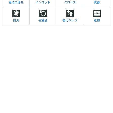
魔法の道具
インゴット
クロース
武器
防具
装飾品
強化パーツ
遺物