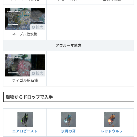
拡大
ネーブル放水路
アウルーマ地方
拡大
ウィゴル採石場
魔物からドロップで入手
エアロビースト
氷月の牙
レッドウルフ