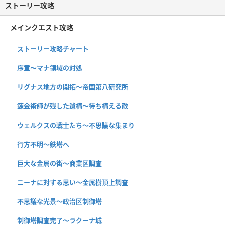
ストーリー攻略
メインクエスト攻略
ストーリー攻略チャート
序章〜マナ領域の対処
リグナス地方の開拓〜帝国第八研究所
錬金術師が残した遺構〜待ち構える敵
ウェルクスの戦士たち〜不思議な集まり
行方不明〜鉄塔へ
巨大な金属の街〜商業区調査
ニーナに対する思い〜金属樹頂上調査
不思議な光景〜政治区制御塔
制御塔調査完了〜ラクーナ城