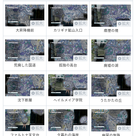
拡大
拡大
拡大
大昇降機前
カリギナ鉱山入口
瘴煙の境
拡大
拡大
拡大
荒廃した国道
孤独の高台
廃墟の湖
拡大
拡大
拡大
沈下断層
ヘイルメイア学院
うたかたの丘
拡大
拡大
拡大
ファルトナ天文台
夕暮れの海岸
幽冥の旅路