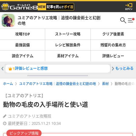
ユミアのアトリエ攻略｜追憶の錬金術士と幻創
の地
攻略TOP
ストーリー攻略
クリア後要素
最強装備
レシピ解放条件
残響片の集め方
調合アイテム
素材アイテム
評価レビュー
評価レビューと感想
もっとみる
シックな
1
2
ホーム
ユミアのアトリエ攻略｜追憶の錬金術士と幻創の地
素材
動物の毛皮の
【ユミアのアトリエ】
動物の毛皮の入手場所と使い道
ユミアのアトリエ攻略班
最終更新日：2025.11.21 10:34
ピックアップ情報