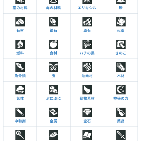
薬の材料
毒の材料
エリキシル
砂
石材
鉱石
原石
火薬
燃料
食材
ハチの巣
きのこ
魚介類
虫
糸素材
木材
気体
ぷにぷに
動物素材
神秘の力
中和剤
金属
宝石
薬品