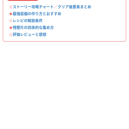
☆
ストーリー攻略チャート
／
クリア後要素まとめ
★
最強装備の作り方とおすすめ
☆
レシピの解放条件
★
残響片の効率的な集め方
☆
評価レビューと感想