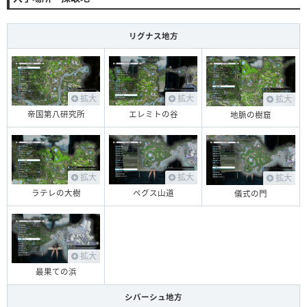
リグナス地方
拡大
拡大
拡大
帝国第八研究所
エレミトの谷
地脈の樹窟
拡大
拡大
拡大
ラテレの大樹
ペグス山道
儀式の門
拡大
最果ての浜
シバーシュ地方