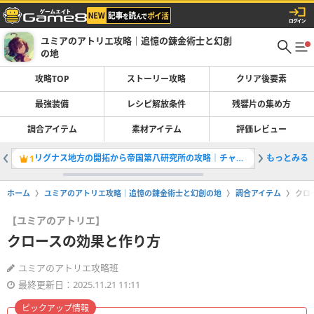
ユミアのアトリエ攻略｜追憶の錬金術士と幻創
の地
攻略TOP
ストーリー攻略
クリア後要素
最強装備
レシピ解放条件
残響片の集め方
調合アイテム
素材アイテム
評価レビュー
リグナス地方の開拓から帝国第八研究所の攻略｜チャート2
もっとみる
アルバー
1
2
ホーム
ユミアのアトリエ攻略｜追憶の錬金術士と幻創の地
調合アイテム
クロ
【ユミアのアトリエ】
クロースの効果と作り方
ユミアのアトリエ攻略班
最終更新日：2025.11.21 11:11
ピックアップ情報