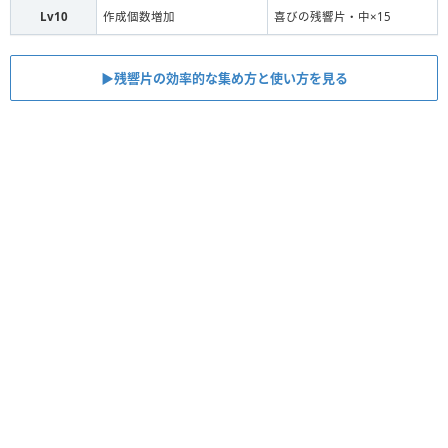
Lv10
作成個数増加
喜びの残響片・中×15
▶︎残響片の効率的な集め方と使い方を見る