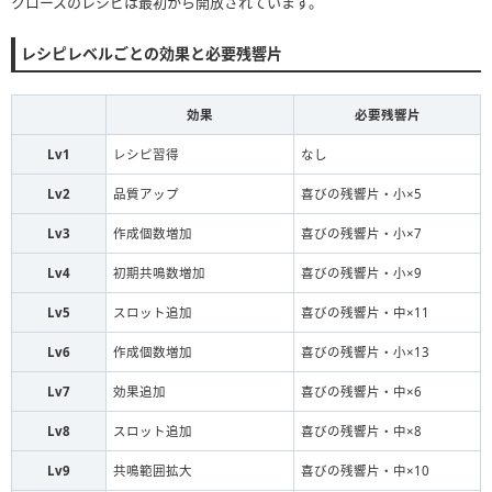
クロースのレシピは最初から開放されています。
レシピレベルごとの効果と必要残響片
効果
必要残響片
Lv1
レシピ習得
なし
Lv2
品質アップ
喜びの残響片・小×5
Lv3
作成個数増加
喜びの残響片・小×7
Lv4
初期共鳴数増加
喜びの残響片・小×9
Lv5
スロット追加
喜びの残響片・中×11
Lv6
作成個数増加
喜びの残響片・小×13
Lv7
効果追加
喜びの残響片・中×6
Lv8
スロット追加
喜びの残響片・中×8
Lv9
共鳴範囲拡大
喜びの残響片・中×10