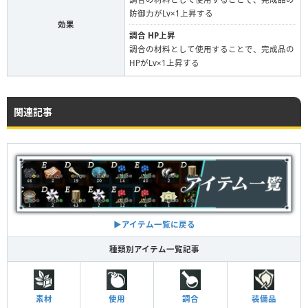
防御力がLv×1上昇する
効果
調合 HP上昇
調合の材料として使用することで、完成品の
HPがLv×1上昇する
関連記事
▶︎アイテム一覧に戻る
種類別アイテム一覧記事
素材
使用
調合
装備品