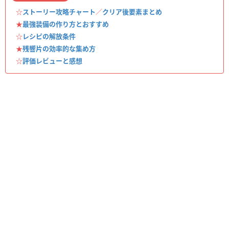
☆
ストーリー攻略チャート
／
クリア後要素まとめ
★
最強装備の作り方とおすすめ
☆
レシピの解放条件
★
残響片の効率的な集め方
☆
評価レビューと感想