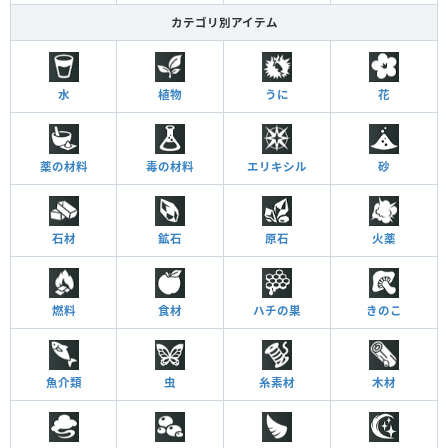
カテゴリ別アイテム
水
植物
うに
花
薬の材料
毒の材料
エリキシル
砂
石材
鉱石
原石
火薬
燃料
食材
ハチの巣
きのこ
魚介類
虫
糸素材
木材