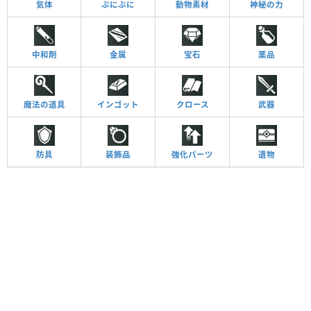
気体
ぷにぷに
動物素材
神秘の力
中和剤
金属
宝石
薬品
魔法の道具
インゴット
クロース
武器
防具
装飾品
強化パーツ
遺物