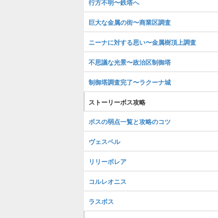
行方不明〜鉄塔へ
巨大な金属の街〜商業区調査
ニーナに対する思い〜金属樹頂上調査
不思議な光景〜政治区制御塔
制御塔調査完了〜ラクーナ城
ストーリーボス攻略
ボスの弱点一覧と攻略のコツ
ヴェスペル
リリーボレア
コルレオニス
ラスボス