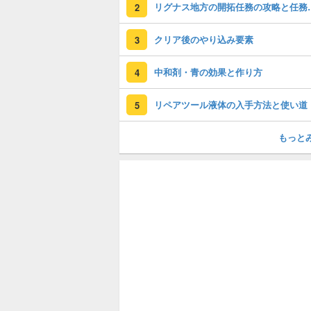
リグナス地方の
2
クリア後のやり込み要素
3
中和剤・青の効果と作り方
4
リペアツール液体の入手方法と使い道
5
もっと