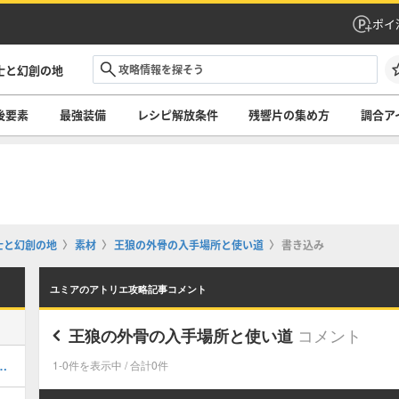
ポイ
士と幻創の地
後要素
最強装備
レシピ解放条件
残響片の集め方
調合ア
士と幻創の地
素材
王狼の外骨の入手場所と使い道
書き込み
ユミアのアトリエ攻略記事コメント
コメント
王狼の外骨の入手場所と使い道
おすすめ｜実際の作成手順も紹介
1-0件を表示中 / 合計0件