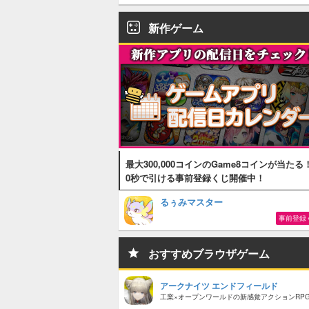
新作ゲーム
最大300,000コインのGame8コインが当たる
0秒で引ける事前登録くじ開催中！
るぅみマスター
事前登録
おすすめブラウザゲーム
アークナイツ エンドフィールド
工業×オープンワールドの新感覚アクションRP