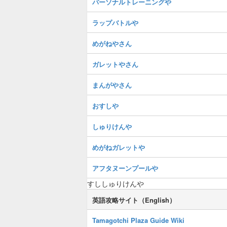
パーソナルトレーニングや
ラップバトルや
めがねやさん
ガレットやさん
まんがやさん
おすしや
しゅりけんや
めがねガレットや
アフタヌーンプールや
すししゅりけんや
英語攻略サイト（English）
Tamagotchi Plaza Guide Wiki