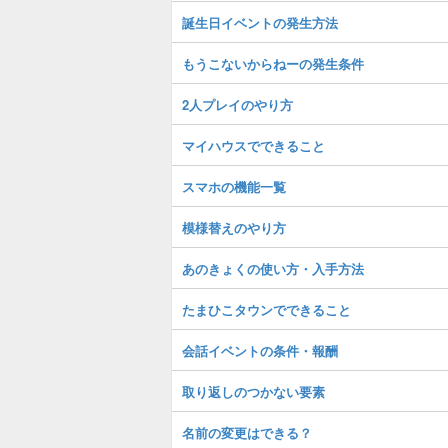
誕生日イベントの発生方法
もうこないからねーの発生条件
2人プレイのやり方
マイハウスでできること
スマホの機能一覧
模様替えのやり方
あのきょくの使い方・入手方法
たまひこタウンでできること
会話イベントの条件・報酬
取り返しのつかない要素
名前の変更はできる？