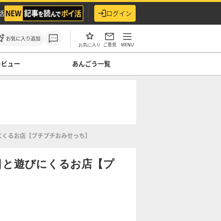
活
ログイン
お気に入り追加
ご意見
MENU
お気に入り
レビュー
あんごう一覧
にくるお店【プチプチおみせっち】
目と遊びにくるお店【プ