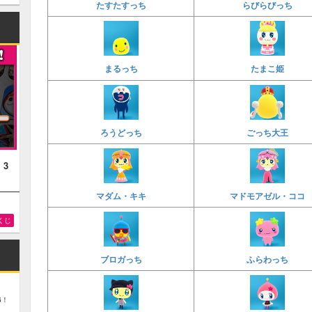
たすたすっち
らびらびっち
まるっち
たまこ姫
ろうどっち
ごっち大王
！3
マダム・キキ
マドモアゼル・ココ
くじ
ブロガっち
ふらわっち
G！