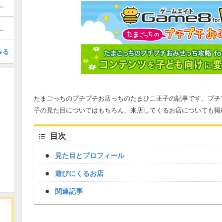
やさんの攻略とアップグレード変化
）の攻略とアップグレード変化
みる
たまごっちのプチプチお店っちのたまひこ王子の記事です。プチ
子の見た目についてはもちろん、来店してくるお店についても掲
目次
見た目とプロフィール
遊びにくるお店
関連記事