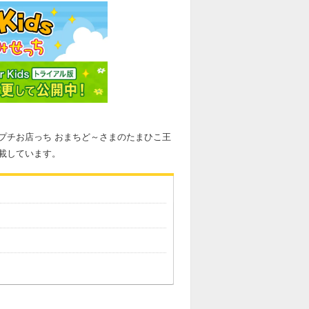
プチお店っち おまちど～さまのたまひこ王
載しています。