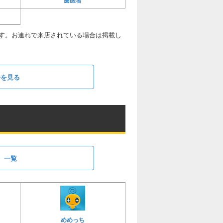
歯医者
す。お連れで来店されている場合は掲載し
件を見る
）一覧
めめっち