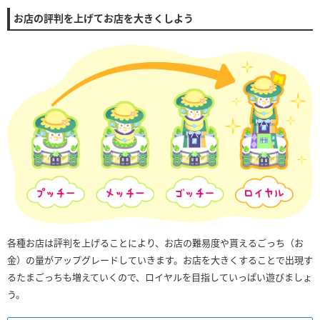
お店の評判を上げてお店を大きくしよう
各種お店は評判を上げることにより、お店の難易度や貰えるごっち（お
金）の量がアップグレードしていきます。お店を大きくすることで出現す
るたまごっちも増えていくので、ロイヤルを目指していっぱい遊びましょ
う。