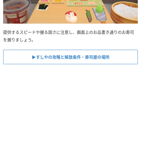
提供するスピードや握る固さに注意し、画面上のお品書き通りのお寿司
を握りましょう。
▶︎すしやの攻略と解放条件・寿司屋の場所