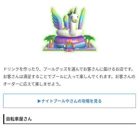
ドリンクを作ったり、プールグッズを選んでお客さんに届けるお店です。
お客さんは満足することでプールに入って楽しんでくれます。お客さんの
オーダーに応えて楽しませよう。
▶︎ナイトプールやさんの攻略を見る
自転車屋さん