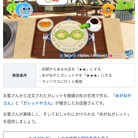
・初期からあるお店を「★★」にする
解放条件
・めがねやとガレットやを「★★★」にする
・マイハウスに行くと解放
お客さんから注文されたガレットを眼鏡の形の生地で作る、「
めがねや
さん
」と「
ガレットやさん
」が複合したお店屋さんです。
お客さんが美味しく、そしておしゃれにかけられる「めがねガレット」
を提供しましょう。