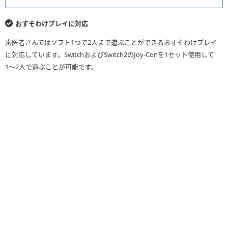
おすそわけプレイに対応
歯医者さんではソフト1つで2人まで遊ぶことができるおすそわけプレイ
に対応しています。SwitchおよびSwitch2のJoy-Conを1セット使用して
1〜2人で遊ぶことが可能です。