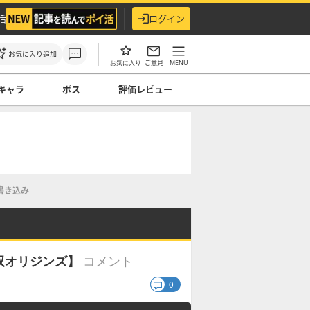
活
ログイン
お気に入り追加
ご意見
MENU
お気に入り
キャラ
ボス
評価レビュー
書き込み
コメント
双オリジンズ】
0