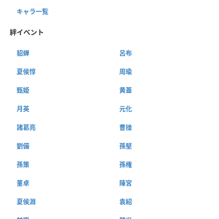
キャラ一覧
絆イベント
貂蝉
呂布
夏侯惇
周瑜
甄姫
黄蓋
月英
元化
諸葛亮
曹操
劉備
孫堅
孫策
孫権
董卓
陳宮
夏侯淵
袁紹