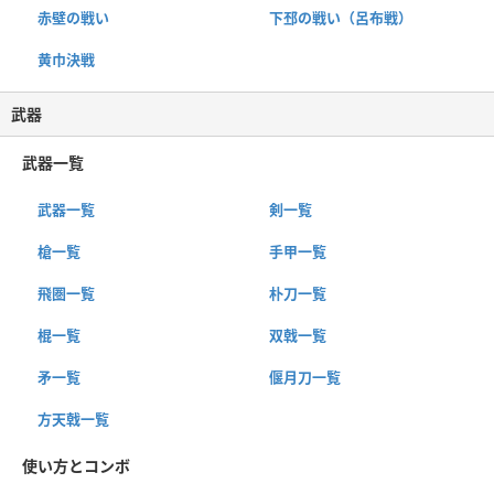
赤壁の戦い
下邳の戦い（呂布戦）
黄巾決戦
武器
武器一覧
武器一覧
剣一覧
槍一覧
手甲一覧
飛圏一覧
朴刀一覧
棍一覧
双戟一覧
矛一覧
偃月刀一覧
方天戟一覧
使い方とコンボ