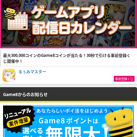
最大300,000コインのGame8コインが当たる！30秒で引ける事前登録く
じ開催中！
るぅみマスター
事前登録くじ
Game8からのお知らせ