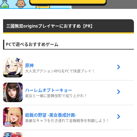
三國無双originsプレイヤーにおすすめ【PR】
PCで遊べるおすすめゲーム
原神
大人気アクションRPGをPCで快適プレイ！
ハーレムオブトーキョー
美女と一緒に歌舞伎町で成り上がれ！
総裁の野望 -美女養成計画-
美麗なキャラを引き連れて金融戦争を制覇しよう！