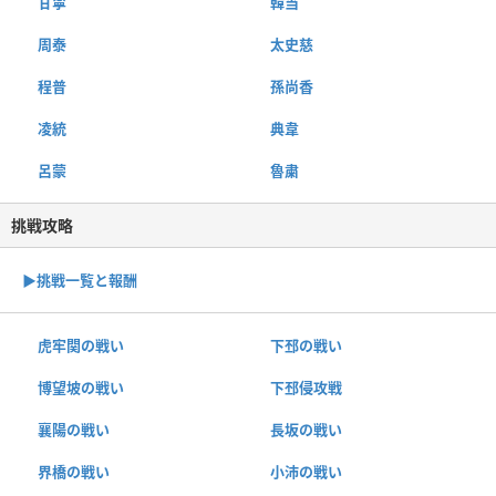
甘寧
韓当
周泰
太史慈
程普
孫尚香
凌統
典韋
呂蒙
魯粛
挑戦攻略
▶︎挑戦一覧と報酬
虎牢関の戦い
下邳の戦い
博望坡の戦い
下邳侵攻戦
襄陽の戦い
長坂の戦い
界橋の戦い
小沛の戦い