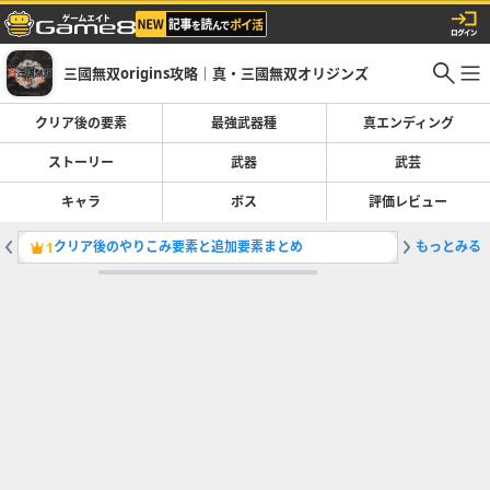
三國無双origins攻略｜真・三國無双オリジンズ
クリア後の要素
最強武器種
真エンディング
ストーリー
武器
武芸
キャラ
ボス
評価レビュー
クリア後のやりこみ要素と追加要素まとめ
もっとみる
最強武器
1
2