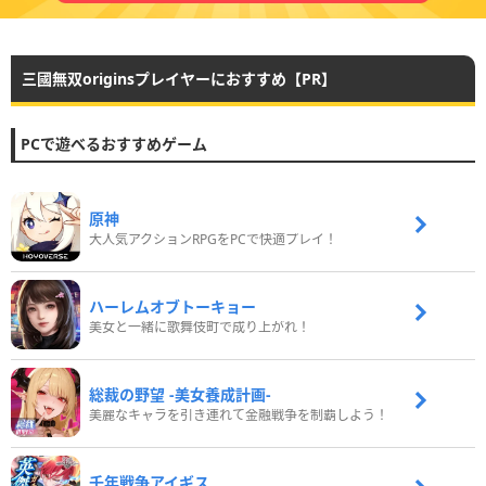
三國無双originsプレイヤーにおすすめ【PR】
PCで遊べるおすすめゲーム
原神
大人気アクションRPGをPCで快適プレイ！
ハーレムオブトーキョー
美女と一緒に歌舞伎町で成り上がれ！
総裁の野望 -美女養成計画-
美麗なキャラを引き連れて金融戦争を制覇しよう！
千年戦争アイギス