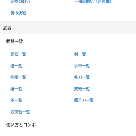
赤壁の戦い
下邳の戦い（呂布戦）
黄巾決戦
武器
武器一覧
武器一覧
剣一覧
槍一覧
手甲一覧
飛圏一覧
朴刀一覧
棍一覧
双戟一覧
矛一覧
偃月刀一覧
方天戟一覧
使い方とコンボ