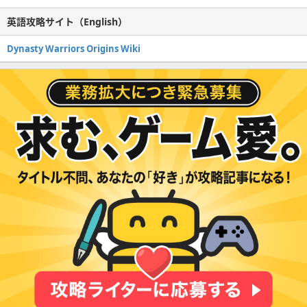
英語攻略サイト（English）
Dynasty Warriors Origins Wiki