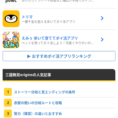
歩いたりアンケート回答など幅広い手段でポイントをゲット
トリマ
一攫千金も狙える歩いてポイ活アプリ
えみぅ 歩いて育ててポイ活アプリ
ペットを育ってポイ活しよう！可愛くやりがいがある新感覚アプリ
おすすめポイ活アプリランキング
三國無双originsの人気記事
1
ストーリー分岐と真エンディングの条件
2
赤壁の戦いの分岐ルートと攻略
3
勢力（陣営）の違いとおすすめ