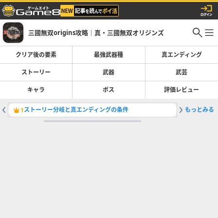
三國無双origins攻略｜真・三國無双オリジンズ
クリア後の要素
最強武器種
真エンディング
ストーリー
武器
武芸
キャラ
ボス
評価レビュー
ストーリー分岐と真エンディングの条件
もっとみる
赤壁の戦
1
2