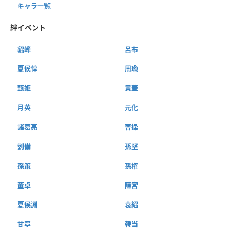
キャラ一覧
絆イベント
貂蝉
呂布
夏侯惇
周瑜
甄姫
黄蓋
月英
元化
諸葛亮
曹操
劉備
孫堅
孫策
孫権
董卓
陳宮
夏侯淵
袁紹
甘寧
韓当