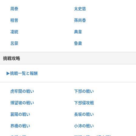
周泰
太史慈
程普
孫尚香
凌統
典韋
呂蒙
魯粛
挑戦攻略
▶︎挑戦一覧と報酬
虎牢関の戦い
下邳の戦い
博望坡の戦い
下邳侵攻戦
襄陽の戦い
長坂の戦い
界橋の戦い
小沛の戦い