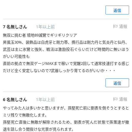
※ステータス的なものは全てMax
内容：張角までに、闘気Max無双ゲージMax
返信
霧が出てきたのセリフまでに張角の場所へ
張角戦は、出だし闘気使い切って無双状態へ移行し
7
名無しさん
1年以上前
通報
天鷲連閃衝3回以上打って、無双状態をすぐに終わらせる
無双に挑む者 境地89滅鸞でギリギリクリア
その後アイテム全使用でどんどん攻撃する、ゲージが貯まったら無双状態
昇風玉30%、装飾品は白虎牙と剛力帯、携行品は剛力丹と気炎丹と仙丹、
2回目になる。
武芸は主に氷鸞と強矢、戦法は激励投石ぐらいだけど時間的に無いほう
以上でギリギリ
がいい可能性も
コウガイが先に孫堅のもとに着いたが
直前の拠点で無双ゲージMAXまで稼いで覚醒2回して通常技連打する感じ
コウガイのセリフ前だったからOKだったっぽい
だけど全く安定しないので7武器しっかり育てるのがいいか・・・
天命変化を全部無双モードでやったが、このクエストが一番難しかっ
た。張角が呂布より強いぞ
返信
6
名無しさん
1年以上前
通報
やってみた人は多いかと思いますが、孫堅死亡前に劉表を倒そうとすると
ミリ残りで無敵化します。
孫堅死亡直後に無敵が解除されるため、劉表が死んだ状態で孫策達が撤
退を話し合う間抜けな光景が見られます。