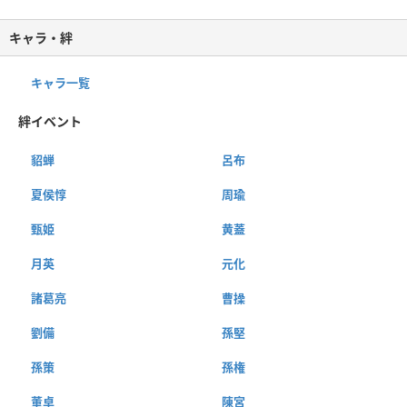
キャラ・絆
キャラ一覧
絆イベント
貂蝉
呂布
夏侯惇
周瑜
甄姫
黄蓋
月英
元化
諸葛亮
曹操
劉備
孫堅
孫策
孫権
董卓
陳宮