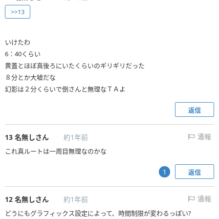
>>13
いけたわ
6：40くらい
黄蓋とほぼ真後ろにいたくらいのギリギリだった
８分とか大嘘だな
幻影は２分くらいで倒さんと無理なＴＡよ
返信
13
名無しさん
約1年前
通報
これ真ルートは一周目無理なのかな
返信
1
12
名無しさん
約1年前
通報
どうにもグラフィックス設定によって、時間制限が変わるっぽい?