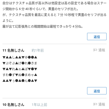
自分はテクスチャ品質が高以外は他設定は高の設定である場合はステー
ジ開始から 6 分 40 秒ぐらいで、黄蓋のセリフが出た。
が、テクスチャ品質を最高に変えると 7 分 10 秒程で黄蓋のセリフが出る
ように。
霧が出て幻影張角との戦闘開始は最短できっかり 4 分ね。
返信
11
名無しさん
約1年前
通報
▼▲▲し▲▲▼ゆ●●▲
▼ぷぞぷ▲げ●れ●きま
▼▲▼れ▲ゎ▲ぱ▼●▼
すわ●ず▼ぬ●まめゃ▲
▲▲▼ぅ●▲●ん●▲▼
返信
10
名無しさん
1年以上前
通報