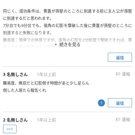
同じく、成功条件は、黄蓋が孫堅のところに到達する前に主人公が孫堅
に到達するだと思われます。
7分台でも6分台でも、張角の幻影を撃破した後に黄蓋が孫堅のところに
到達すると失敗になります。
難易度：簡単での体感ですが、張角の幻影を2分程度で撃破できれば、黄
続きを見る
蓋よりも早く到達できる印象です。
返信
3
名無しさん
1年以上前
通報
難易度、無双だと幻影倒す時間があと少し足らん
倒した人居たら報告くれ
返信
1
2
名無しさん
1年以上前
通報
>>1