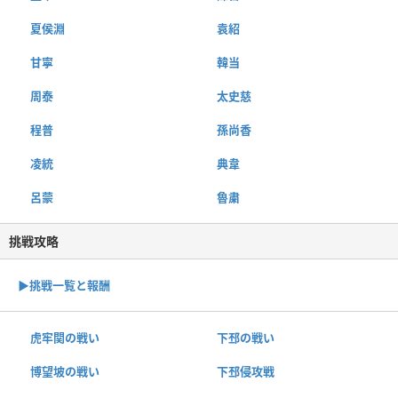
夏侯淵
袁紹
甘寧
韓当
周泰
太史慈
程普
孫尚香
凌統
典韋
呂蒙
魯粛
挑戦攻略
▶︎挑戦一覧と報酬
虎牢関の戦い
下邳の戦い
博望坡の戦い
下邳侵攻戦