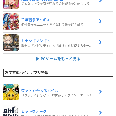
美麗なキャラを引き連れて金融戦争を制覇しよう！
千年戦争アイギス
個性豊かなユニットを指揮して敵を迎え撃て！
ミナシゴノシゴト
武器の『アビリティ』と『戦神』を駆使するターン制コマンドバトルRPG！
PCゲームをもっと見る
おすすめポイ活アプリ特集
ウッディ‐守ってポイ活
「ウッディ」を守ってお世話してポイントゲット！
ビットウォーク