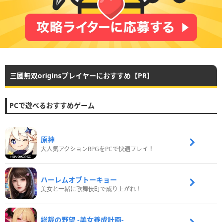
三國無双originsプレイヤーにおすすめ【PR】
PCで遊べるおすすめゲーム
原神
大人気アクションRPGをPCで快適プレイ！
ハーレムオブトーキョー
美女と一緒に歌舞伎町で成り上がれ！
総裁の野望 -美女養成計画-