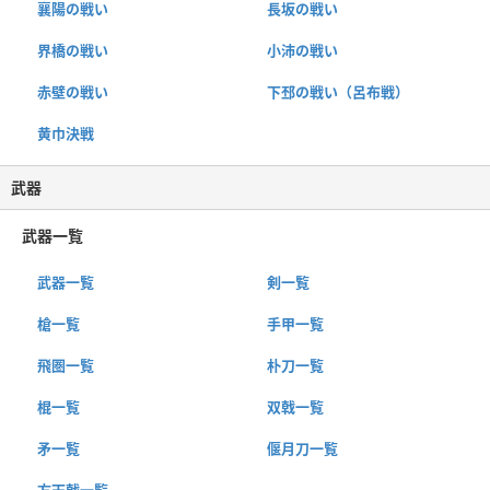
襄陽の戦い
長坂の戦い
界橋の戦い
小沛の戦い
赤壁の戦い
下邳の戦い（呂布戦）
黄巾決戦
武器
武器一覧
武器一覧
剣一覧
槍一覧
手甲一覧
飛圏一覧
朴刀一覧
棍一覧
双戟一覧
矛一覧
偃月刀一覧
方天戟一覧