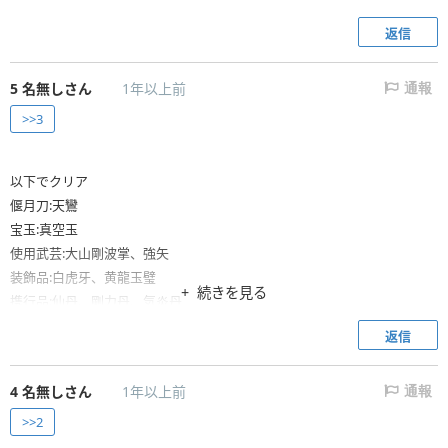
返信
5
名無しさん
1年以上前
通報
>>3
以下でクリア
偃月刀:天鸞
宝玉:真空玉
使用武芸:大山剛波掌、強矢
装飾品:白虎牙、黄龍玉璧
続きを見る
携行品:仙丹、剛力丹、気炎丹
馬:赤兎馬
返信
張角戦開始時ゲージMAX、あとはアイテム、回避、パリィを駆使してひ
たすら大山剛波掌を打ち続ける
4
名無しさん
1年以上前
通報
>>2