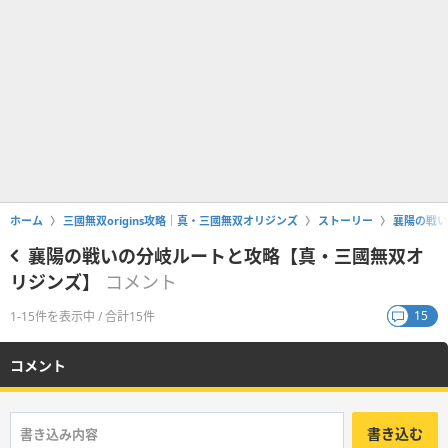
ホーム
三國無双origins攻略｜真・三國無双オリジンズ
ストーリー
襄陽の戦い
襄陽の戦いの分岐ルートと攻略【真・三國無双オ
リジンズ】
コメント
15
1-15件を表示中 / 合計15件
コメント
書き込む