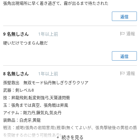
張角出現場所に早く着き過ぎて、霧が出るまで待たされた
返信
9
名無しさん
1年以上前
通報
硬いだけでつまらん敵だ
返信
8
名無しさん
1年以上前
通報
孫堅救出 無双モード仙丹無しぎりぎりクリア
武器：剣レベル8
技：昇龍飛剣,転変剣強弓,天鷲連閃衝
玉：張角までは真空、張角戦は昇風
アイテム：剛力丹,錬気丸,気炎丹
装飾品：白虎牙,黄龍
戦法：威喝(張角の岩阻害用),戦車(無くてよいが、張角撃破後の黄祖の盾
を突破するのに使う可能性あり)
続きを見る