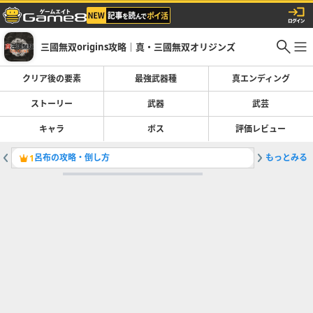
三國無双origins攻略｜真・三國無双オリジンズ
クリア後の要素
最強武器種
真エンディング
ストーリー
武器
武芸
キャラ
ボス
評価レビュー
呂布の攻略・倒し方
もっとみる
太史慈の
1
2