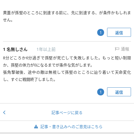
黄蓋が孫堅のところに到達する前に、先に到達する、が条件かもしれま
せん。
返信
1
1
名無しさん
1年以上前
通報
8分どころか6分過ぎで孫堅が死亡して失敗しました。もっと短い制限
か、孫堅の体力が0になるまでが条件な気がします。
張角撃破後、途中の敵は無視して孫堅のところに辿り着いて天命変化
し、すぐに戦闘終了しました。
返信
1
記事ページに戻る
記事・書き込みへのご意見はこちら