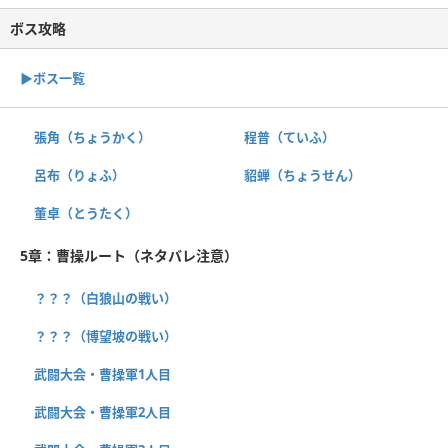
ボス攻略
▶︎ボス一覧
張角（ちょうかく）
程普（ていふ）
呂布（りょふ）
貂蝉（ちょうせん）
董卓（とうたく）
5章：曹操ルート（ネタバレ注意）
？？？（白狼山の戦い）
？？？（博望坡の戦い）
武闘大会・曹操軍1人目
武闘大会・曹操軍2人目