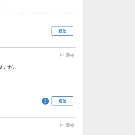
、回避キャンセルの場合慣れない内は回避強
あると思うからガードキャンセルからのガー
返信
通報
きません
返信
2
通報