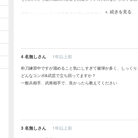
.
続きを見る
理想はニュートラル強攻撃最大溜め(突進突き、威力最強)だけど
攻撃最大溜め(突進斬り上げ、あまり強くない)が暴発することが
ド強攻撃最大溜めの方が無難かも
4
名無しさん
1年以上前
朴刀練習中ですが溜めること気にしすぎて被弾か多く、しっくり
どんなコンボ&武芸で立ち回ってますか？
一般兵相手、武将相手で、良かったら教えてください
3
名無しさん
1年以上前