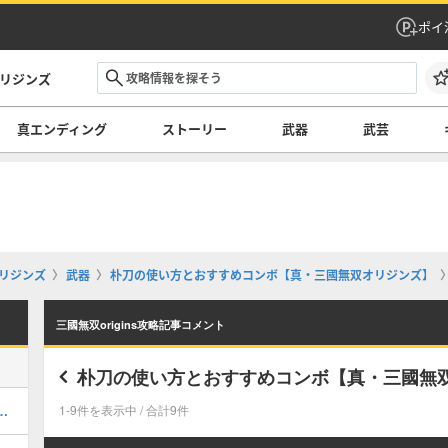
ポイ
オリジンズ
真エンディング
ストーリー
武器
武芸
オリジンズ
武器
朴刀の使い方とおすすめコンボ【真・三國無双オリジンズ】
三國無双origins攻略記事コメント
朴刀の使い方とおすすめコンボ【真・三國無
こみ要素と追加要素まとめ
1-9件を表示中 / 合計9件