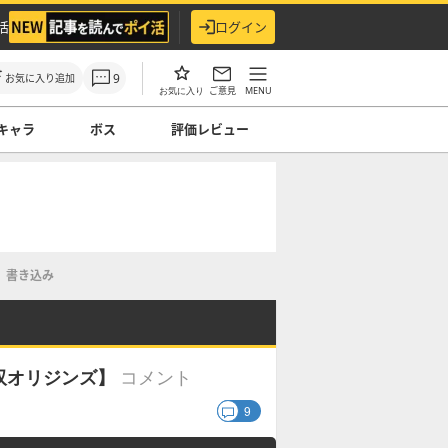
活
ログイン
9
お気に入り追加
ご意見
MENU
お気に入り
キャラ
ボス
評価レビュー
書き込み
コメント
双オリジンズ】
9