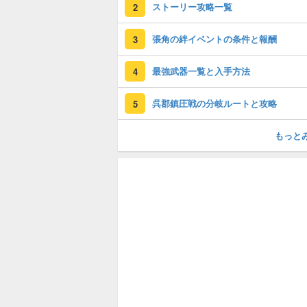
ストーリー攻略一覧
2
張角の絆イベントの条件と報酬
3
最強武器一覧と入手方法
4
呉郡鎮圧戦の分岐ルートと攻略
5
もっと