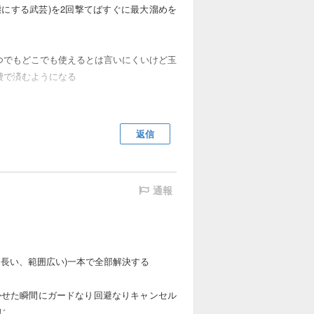
にする武芸)を2回撃てばすぐに最大溜めを
つでもどこでも使えるとは言いにくいけど玉
費で済むようになる
ため、玉璧さえあれば奮迅2回と最大溜め攻
この収支はプラスにすらなるため延々とルー
返信
ることでワンチャンスで外功10枚割ること
通報
長い、範囲広い)一本で全部解決する
かせた瞬間にガードなり回避なりキャンセル
じ