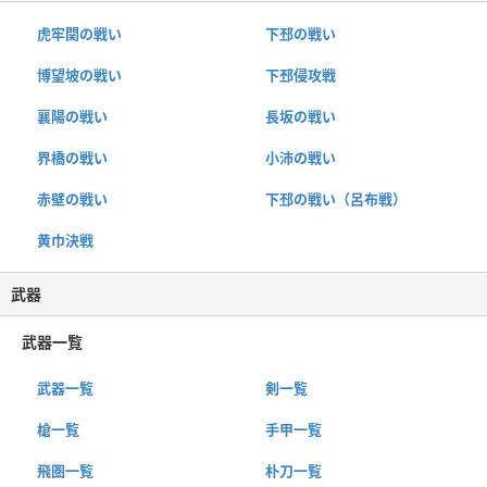
虎牢関の戦い
下邳の戦い
博望坡の戦い
下邳侵攻戦
襄陽の戦い
長坂の戦い
界橋の戦い
小沛の戦い
赤壁の戦い
下邳の戦い（呂布戦）
黄巾決戦
武器
武器一覧
武器一覧
剣一覧
槍一覧
手甲一覧
飛圏一覧
朴刀一覧