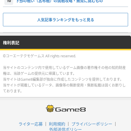
10
下邳の戦い（呂布戦）の挑戦攻略・無双に挑むもの
人気記事ランキングをもっと見る
権利表記
©コーエーテクモゲームス All rights reserved.
当サイトのコンテンツ内で使用しているゲーム画像の著作権その他の知的財産
権は、当該ゲームの提供元に帰属しています。
当サイトはGame8編集部が独自に作成したコンテンツを提供しております。
当サイトが掲載しているデータ、画像等の無断使用・無断転載は固くお断りし
ております。
ライター応募
利用規約
プライバシーポリシー
外部送信ポリシー