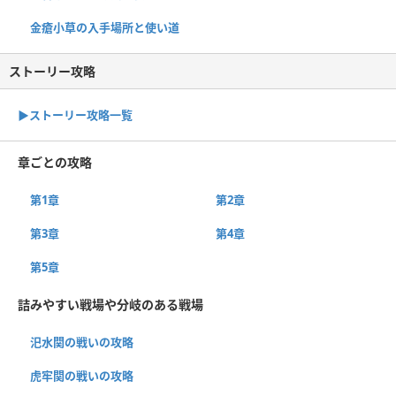
金瘡小草の入手場所と使い道
ストーリー攻略
▶︎ストーリー攻略一覧
章ごとの攻略
第1章
第2章
第3章
第4章
第5章
詰みやすい戦場や分岐のある戦場
汜水関の戦いの攻略
虎牢関の戦いの攻略