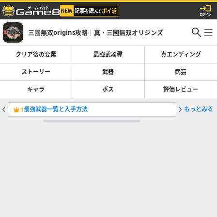
三國無双origins攻略｜真・三國無双オリジンズ
クリア後の要素
最強武器種
真エンディング
ストーリー
武器
武芸
キャラ
ボス
評価レビュー
最強武器一覧と入手方法
もっとみる
最強武器
1
2