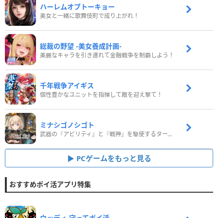
ハーレムオブトーキョー
美女と一緒に歌舞伎町で成り上がれ！
総裁の野望 -美女養成計画-
美麗なキャラを引き連れて金融戦争を制覇しよう！
千年戦争アイギス
個性豊かなユニットを指揮して敵を迎え撃て！
ミナシゴノシゴト
武器の『アビリティ』と『戦神』を駆使するターン制コマンドバトルRPG！
PCゲームをもっと見る
おすすめポイ活アプリ特集
ウッディ‐守ってポイ活