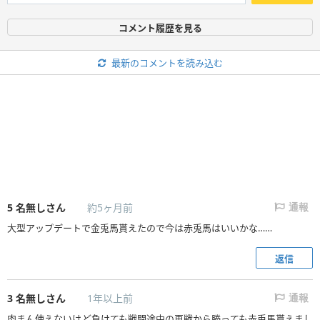
コメント履歴を見る
最新のコメントを読み込む
5
名無しさん
約5ヶ月前
通報
大型アップデートで金兎馬貰えたので今は赤兎馬はいいかな……
返信
3
名無しさん
1年以上前
通報
肉まん使えないけど負けても戦闘途中の再戦から勝っても赤兎馬貰えまし