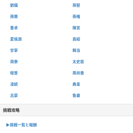
劉備
孫堅
孫策
孫権
董卓
陳宮
夏侯淵
袁紹
甘寧
韓当
周泰
太史慈
程普
孫尚香
凌統
典韋
呂蒙
魯粛
挑戦攻略
▶︎挑戦一覧と報酬