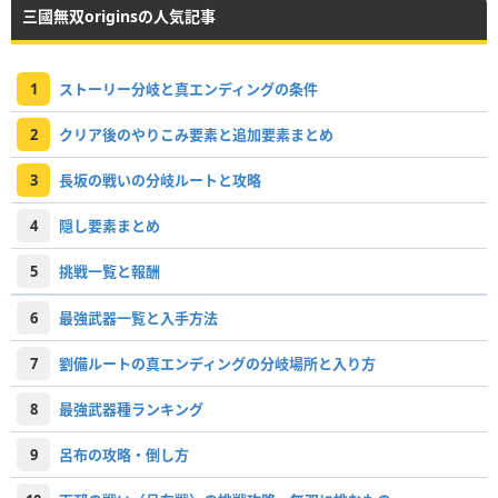
三國無双originsの人気記事
1
ストーリー分岐と真エンディングの条件
2
クリア後のやりこみ要素と追加要素まとめ
3
長坂の戦いの分岐ルートと攻略
4
隠し要素まとめ
5
挑戦一覧と報酬
6
最強武器一覧と入手方法
7
劉備ルートの真エンディングの分岐場所と入り方
8
最強武器種ランキング
9
呂布の攻略・倒し方