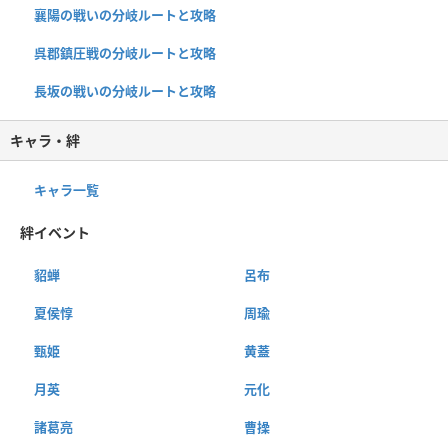
襄陽の戦いの分岐ルートと攻略
呉郡鎮圧戦の分岐ルートと攻略
長坂の戦いの分岐ルートと攻略
キャラ・絆
キャラ一覧
絆イベント
貂蝉
呂布
夏侯惇
周瑜
甄姫
黄蓋
月英
元化
諸葛亮
曹操