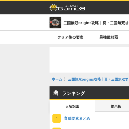
三國無双origins攻略｜真・三國無双
クリア後の要素
最強武器種
ホーム
三國無双origins攻略｜真・三國無双
ランキング
人気記事
掲示板
育成要素まとめ
1