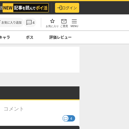
活
ログイン
4
お気に入り追加
ご意見
MENU
お気に入り
キャラ
ボス
評価レビュー
コメント
】
4