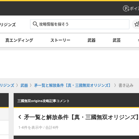
ポイ
オリジンズ
真エンディング
ストーリー
武器
武芸
オリジンズ
武器
矛一覧と解放条件【真・三國無双オリジンズ】
書き込み
三國無双origins攻略記事コメント
矛一覧と解放条件【真・三國無双オリジンズ
1-4件を表示中 / 合計4件