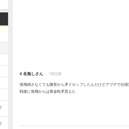
4
名無しさん
18日前
張飛倒さなくても陳登から矛ドロップしたんだけどアプデで仕様
戦後に張飛からは黄金蛇矛貰えた
り
り