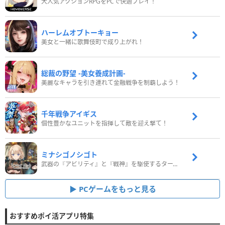
大人気アクションRPGをPCで快適プレイ！
ハーレムオブトーキョー
美女と一緒に歌舞伎町で成り上がれ！
総裁の野望 -美女養成計画-
美麗なキャラを引き連れて金融戦争を制覇しよう！
千年戦争アイギス
個性豊かなユニットを指揮して敵を迎え撃て！
ミナシゴノシゴト
武器の『アビリティ』と『戦神』を駆使するターン制コマンドバトルRPG！
PCゲームをもっと見る
おすすめポイ活アプリ特集