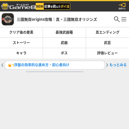
三國無双origins攻略｜真・三國無双オリジンズ
クリア後の要素
最強武器種
真エンディング
ストーリー
武器
武芸
キャラ
ボス
評価レビュー
序盤の効率的な進め方・初心者向け
もっとみる
回避（見
1
2