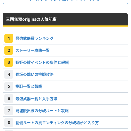
三國無双originsの人気記事
1
最強武器種ランキング
2
ストーリー攻略一覧
3
甄姫の絆イベントの条件と報酬
4
長坂の戦いの挑戦攻略
5
挑戦一覧と報酬
6
最強武器一覧と入手方法
7
宛城脱出戦の分岐ルートと攻略
8
劉備ルートの真エンディングの分岐場所と入り方