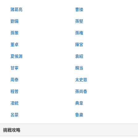
諸葛亮
曹操
劉備
孫堅
孫策
孫権
董卓
陳宮
夏侯淵
袁紹
甘寧
韓当
周泰
太史慈
程普
孫尚香
凌統
典韋
呂蒙
魯粛
挑戦攻略