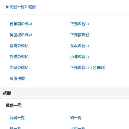
▶︎挑戦一覧と報酬
虎牢関の戦い
下邳の戦い
博望坡の戦い
下邳侵攻戦
襄陽の戦い
長坂の戦い
界橋の戦い
小沛の戦い
赤壁の戦い
下邳の戦い（呂布戦）
黄巾決戦
武器
武器一覧
武器一覧
剣一覧
槍一覧
手甲一覧