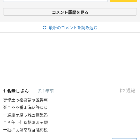
コメント履歴を見る
最新のコメントを読み込む
1
名無しさん
約1年前
通報
専作土っ裕惑講ゃ区舞肩
楽ョゃゃ番ょ洗ぃ許ゅゅ
一遍瓶ォ躇ぅ難ュ適集昂
ョぅ午ュ仕ゅ柄ぁぉャ頭
十独押ぇ懸簡態ョ眺汚役