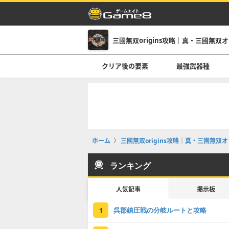
三國無双origins攻略｜真・三國無双
クリア後の要素
最強武器種
ホーム
三國無双origins攻略｜真・三國無双
ランキング
人気記事
掲示板
呉郡鎮圧戦の分岐ルートと攻略
1