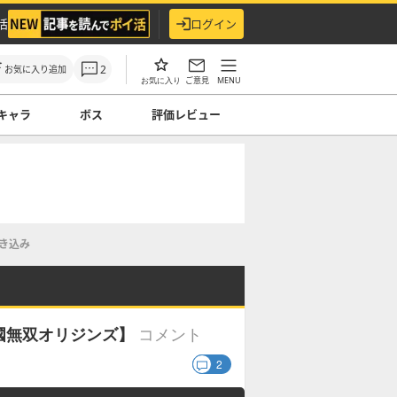
活
ログイン
2
お気に入り追加
ご意見
MENU
お気に入り
キャラ
ボス
評価レビュー
き込み
コメント
國無双オリジンズ】
2