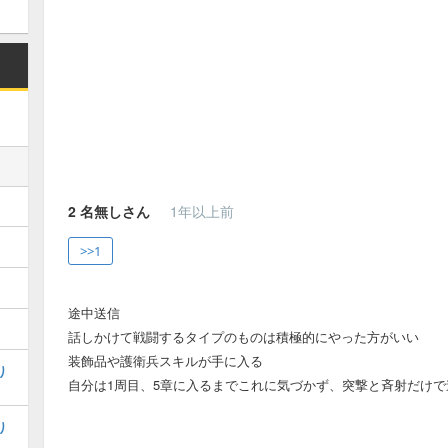
2
名無しさん
1年以上前
>>1
途中送信
話しかけて戦闘するタイプのものは積極的にやった方がいい
装飾品や護衛兵スキルが手に入る
り
自分は1周目、5章に入るまでこれに気づかず、突撃と斉射だけで
り