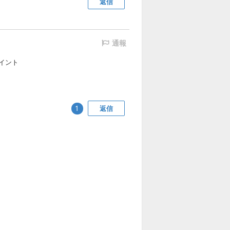
返信
通報
イント
返信
1