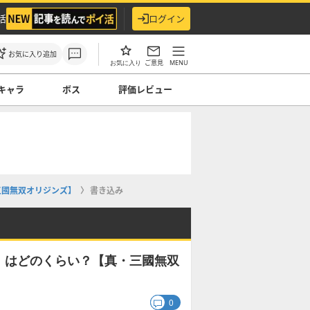
活
ログイン
お気に入り追加
ご意見
MENU
お気に入り
キャラ
ボス
評価レビュー
三國無双オリジンズ】
書き込み
）はどのくらい？【真・三國無双
0