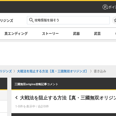
ポイ
オリジンズ
真エンディング
ストーリー
武器
武芸
オリジンズ
大戦法を阻止する方法【真・三國無双オリジンズ】
書き込み
三國無双origins攻略記事コメント
大戦法を阻止する方法【真・三國無双オリジ
1-0件を表示中 / 合計0件