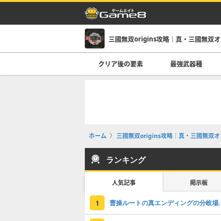
三國無双origins攻略｜真・三國無双
クリア後の要素
最強武器種
ホーム
三國無双origins攻略｜真・三國無双
ランキング
人気記事
掲示板
曹操ルートの真エ
1