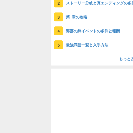
ストーリー分岐と真エンディングの条
2
第1章の攻略
3
郭嘉の絆イベントの条件と報酬
4
最強武芸一覧と入手方法
5
もっと