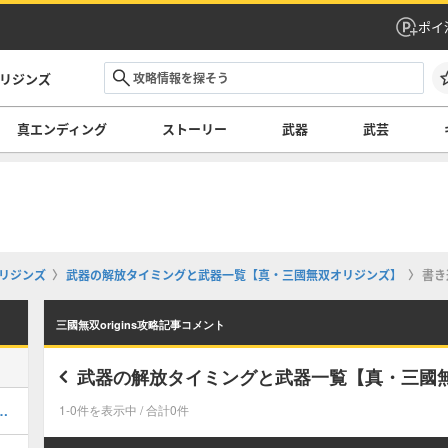
ポイ
オリジンズ
真エンディング
ストーリー
武器
武芸
オリジンズ
武器の解放タイミングと武器一覧【真・三國無双オリジンズ】
書き
三國無双origins攻略記事コメント
武器の解放タイミングと武器一覧【真・三國
ンディングの分岐場所と入り方
1-0件を表示中 / 合計0件