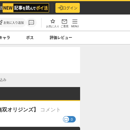
活
ログイン
お気に入り追加
ご意見
MENU
お気に入り
キャラ
ボス
評価レビュー
込み
コメント
無双オリジンズ】
0