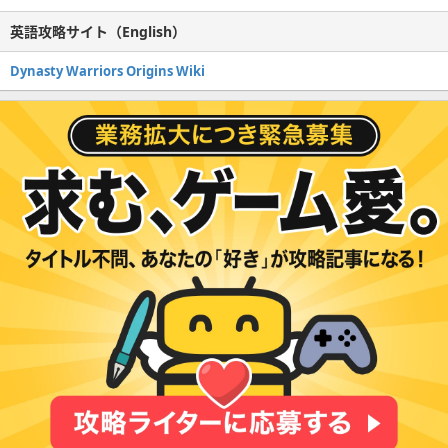
英語攻略サイト（English）
Dynasty Warriors Origins Wiki