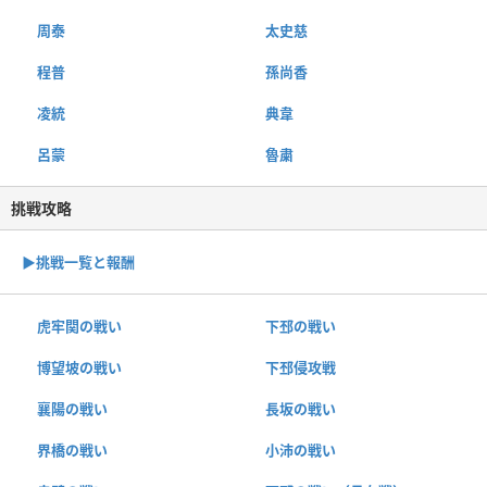
周泰
太史慈
程普
孫尚香
凌統
典韋
呂蒙
魯粛
挑戦攻略
▶︎挑戦一覧と報酬
虎牢関の戦い
下邳の戦い
博望坡の戦い
下邳侵攻戦
襄陽の戦い
長坂の戦い
界橋の戦い
小沛の戦い