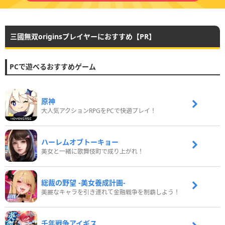
三國無双originsプレイヤーにおすすめ【PR】
PCで遊べるおすすめゲーム
原神
大人気アクションRPGをPCで快適プレイ！
ハーレムオブトーキョー
美女と一緒に歌舞伎町で成り上がれ！
総裁の野望 -美女養成計画-
美麗なキャラを引き連れて金融戦争を制覇しよう！
千年戦争アイギス