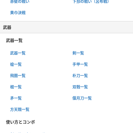
赤壁の戦い
下邳の戦い（呂布戦）
黄巾決戦
武器
武器一覧
武器一覧
剣一覧
槍一覧
手甲一覧
飛圏一覧
朴刀一覧
棍一覧
双戟一覧
矛一覧
偃月刀一覧
方天戟一覧
使い方とコンボ