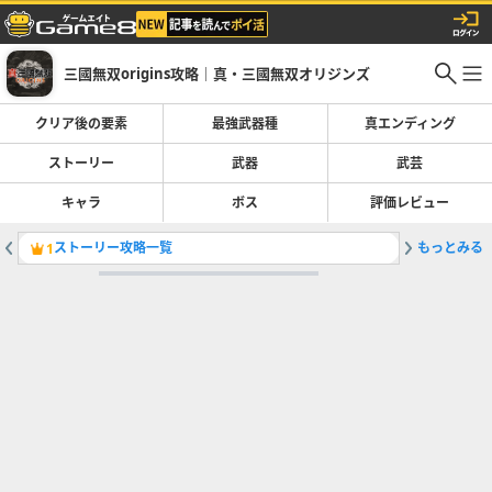
三國無双origins攻略｜真・三國無双オリジンズ
クリア後の要素
最強武器種
真エンディング
ストーリー
武器
武芸
キャラ
ボス
評価レビュー
ストーリー攻略一覧
もっとみる
最強武器
1
2