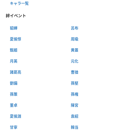
キャラ一覧
絆イベント
貂蝉
呂布
夏侯惇
周瑜
甄姫
黄蓋
月英
元化
諸葛亮
曹操
劉備
孫堅
孫策
孫権
董卓
陳宮
夏侯淵
袁紹
甘寧
韓当