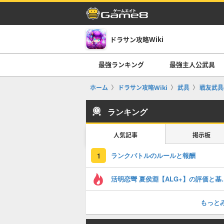
ドラサン攻略Wiki
最強ランキング
最強主人公武具
ホーム
ドラサン攻略Wiki
武具
戦友武具
ランキング
人気記事
掲示板
ランクバトルのルールと報酬
1
活明恋彎 夏侯淵
もっと