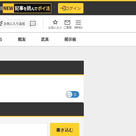
活
ログイン
お気に入り追加
ご意見
MENU
お気に入り
ち
戦友
武具
掲示板
0
書き込む