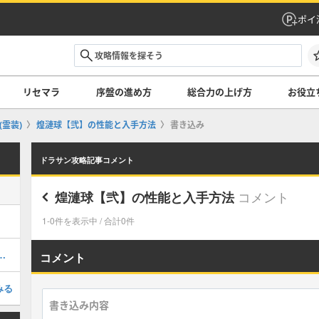
ポイ
リセマラ
序盤の進め方
総合力の上げ方
お役立
(霊装)
煌漣球【弐】の性能と入手方法
書き込み
ドラサン攻略記事コメント
コメント
煌漣球【弐】の性能と入手方法
1-0件を表示中 / 合計0件
【ALG+】の評価と基本情報
コメント
みる