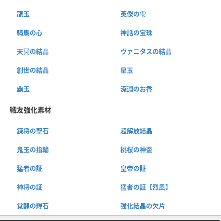
龍玉
英傑の雫
騎馬の心
神話の宝珠
天冥の結晶
ヴァニタスの結晶
創世の結晶
星玉
覇玉
深淵のお香
戦友強化素材
錬将の聖石
超解放結晶
鬼玉の指輪
桃桜の神盃
猛者の証
皇帝の証
神将の証
猛者の証【烈風】
覚醒の輝石
強化結晶の欠片