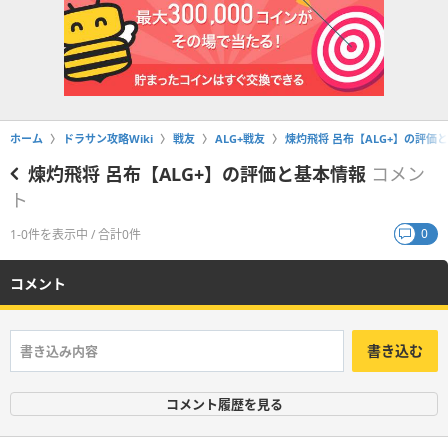
ホーム
ドラサン攻略Wiki
戦友
ALG+戦友
煉灼飛将 呂布【ALG+】の評価
煉灼飛将 呂布【ALG+】の評価と基本情報
コメン
ト
0
1-0件を表示中 / 合計0件
コメント
書き込む
コメント履歴を見る