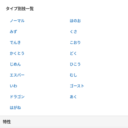
タイプ別技一覧
ノーマル
ほのお
みず
くさ
でんき
こおり
かくとう
どく
じめん
ひこう
エスパー
むし
いわ
ゴースト
ドラゴン
あく
はがね
特性