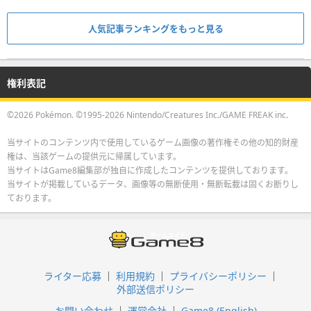
人気記事ランキングをもっと見る
権利表記
©2026 Pokémon. ©1995-2026 Nintendo/Creatures Inc./GAME FREAK inc.
当サイトのコンテンツ内で使用しているゲーム画像の著作権その他の知的財産
権は、当該ゲームの提供元に帰属しています。
当サイトはGame8編集部が独自に作成したコンテンツを提供しております。
当サイトが掲載しているデータ、画像等の無断使用・無断転載は固くお断りし
ております。
ライター応募
利用規約
プライバシーポリシー
外部送信ポリシー
お問い合わせ
運営会社
Game8 (English)