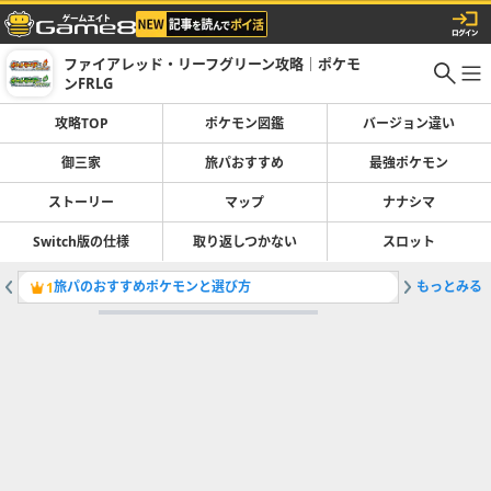
ファイアレッド・リーフグリーン攻略｜ポケモ
ンFRLG
攻略TOP
ポケモン図鑑
バージョン違い
御三家
旅パおすすめ
最強ポケモン
ストーリー
マップ
ナナシマ
Switch版の仕様
取り返しつかない
スロット
旅パのおすすめポケモンと選び方
もっとみる
クリア後
1
2