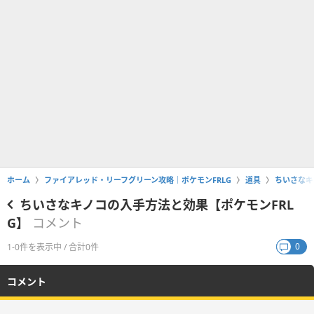
ホーム
ファイアレッド・リーフグリーン攻略｜ポケモンFRLG
道具
ちいさなキ
ちいさなキノコの入手方法と効果【ポケモンFRL
G】
コメント
0
1-0件を表示中 / 合計0件
コメント