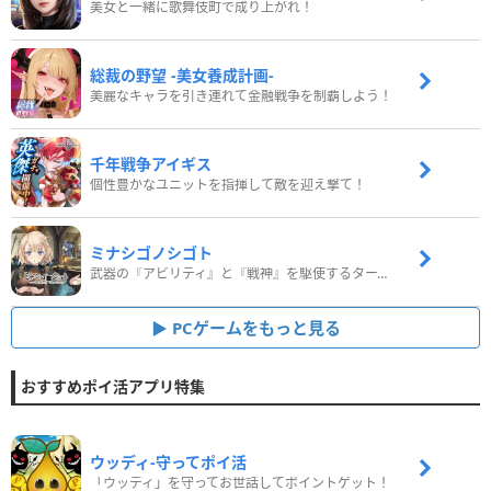
美女と一緒に歌舞伎町で成り上がれ！
総裁の野望 -美女養成計画-
美麗なキャラを引き連れて金融戦争を制覇しよう！
千年戦争アイギス
個性豊かなユニットを指揮して敵を迎え撃て！
ミナシゴノシゴト
武器の『アビリティ』と『戦神』を駆使するターン制コマンドバトルRPG！
PCゲームをもっと見る
おすすめポイ活アプリ特集
ウッディ‐守ってポイ活
「ウッディ」を守ってお世話してポイントゲット！