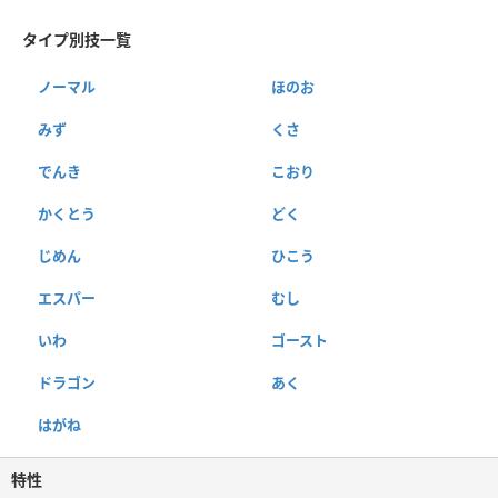
タイプ別技一覧
ノーマル
ほのお
みず
くさ
でんき
こおり
かくとう
どく
じめん
ひこう
エスパー
むし
いわ
ゴースト
ドラゴン
あく
はがね
特性