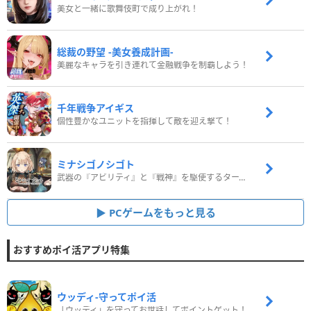
美女と一緒に歌舞伎町で成り上がれ！
総裁の野望 -美女養成計画-
美麗なキャラを引き連れて金融戦争を制覇しよう！
千年戦争アイギス
個性豊かなユニットを指揮して敵を迎え撃て！
ミナシゴノシゴト
武器の『アビリティ』と『戦神』を駆使するターン制コマンドバトルRPG！
PCゲームをもっと見る
おすすめポイ活アプリ特集
ウッディ‐守ってポイ活
「ウッディ」を守ってお世話してポイントゲット！