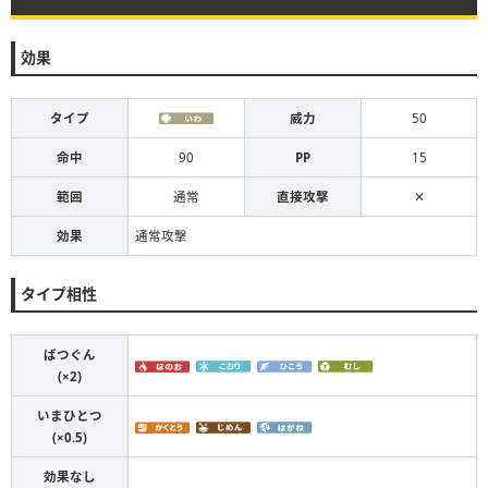
効果
タイプ
威力
50
命中
90
PP
15
範囲
通常
直接攻撃
✕
効果
通常攻撃
タイプ相性
ばつぐん
(×2)
いまひとつ
(×0.5)
効果なし
-