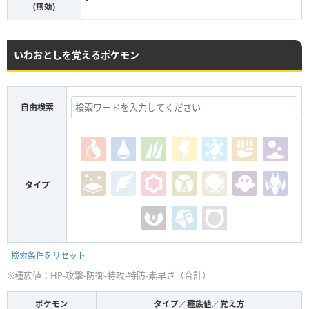
(無効)
いわおとしを覚えるポケモン
自由検索
タイプ
検索条件をリセット
※種族値：HP-攻撃-防御-特攻-特防-素早さ（合計）
ポケモン
タイプ／種族値／覚え方