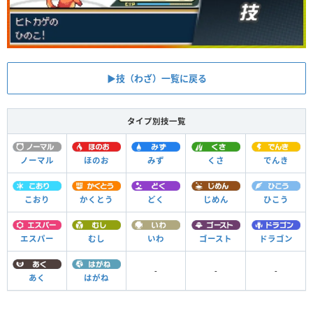
▶︎技（わざ）一覧に戻る
タイプ別技一覧
ノーマル
ほのお
みず
くさ
でんき
こおり
かくとう
どく
じめん
ひこう
エスパー
むし
いわ
ゴースト
ドラゴン
-
-
-
あく
はがね