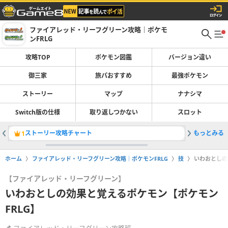
ファイアレッド・リーフグリーン攻略｜ポケモ
ンFRLG
攻略TOP
ポケモン図鑑
バージョン違い
御三家
旅パおすすめ
最強ポケモン
ストーリー
マップ
ナナシマ
Switch版の仕様
取り返しつかない
スロット
ストーリー攻略チャート
もっとみる
旅パのお
1
2
ホーム
ファイアレッド・リーフグリーン攻略｜ポケモンFRLG
技
いわおとしの
【ファイアレッド・リーフグリーン】
いわおとしの効果と覚えるポケモン【ポケモン
FRLG】