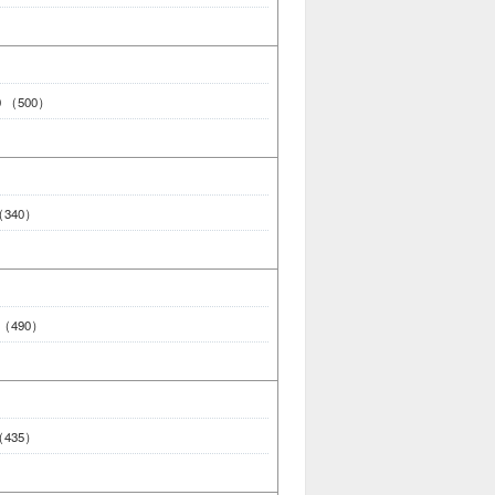
10 （500）
 （340）
0 （490）
 （435）