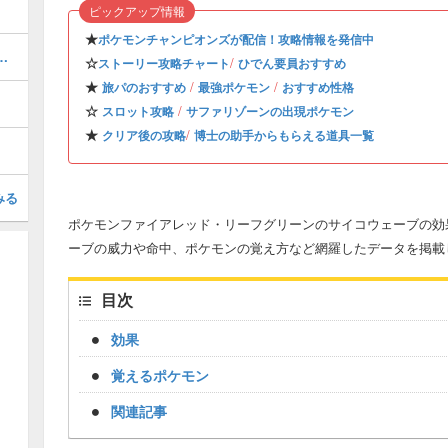
ピックアップ情報
★
ポケモンチャンピオンズが配信！攻略情報を発信中
的なやり方と経験値稼ぎの方法
☆
/
ストーリー攻略チャート
ひでん要員おすすめ
★
/
/
旅パのおすすめ
最強ポケモン
おすすめ性格
☆
/
スロット攻略
サファリゾーンの出現ポケモン
★
/
クリア後の攻略
博士の助手からもらえる道具一覧
みる
ポケモンファイアレッド・リーフグリーンのサイコウェーブの効果
ーブの威力や命中、ポケモンの覚え方など網羅したデータを掲載
目次
効果
覚えるポケモン
関連記事