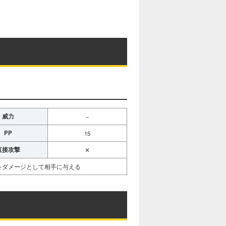
威力
－
PP
15
直接攻撃
✕
の値をダメージとして相手に与える