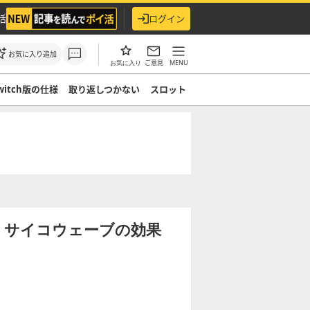
活
ログイン
お気に入り追加
ご意見
MENU
お気に入り
witch版の仕様
取り返しつかない
スロット
】
】サイコウェーブの効果