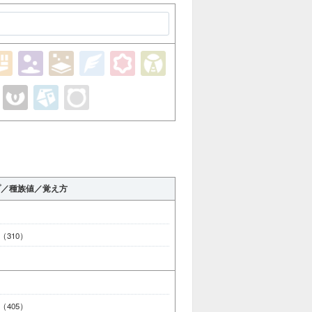
プ／種族値／覚え方
0 （310）
5 （405）