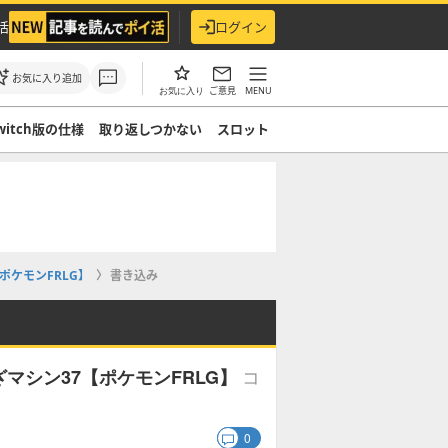
活
ログイン
お気に入り追加
ご意見
MENU
お気に入り
witch版の仕様
取り返しつかない
スロット
ケモンFRLG】
書き込み
コ
マシン37【ポケモンFRLG】
0