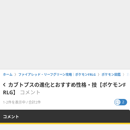
ホーム
ファイアレッド・リーフグリーン攻略｜ポケモンFRLG
ポケモン図鑑
カ
カブトプスの進化とおすすめ性格・技【ポケモンF
RLG】
コメント
2
1-2件を表示中 / 合計2件
コメント