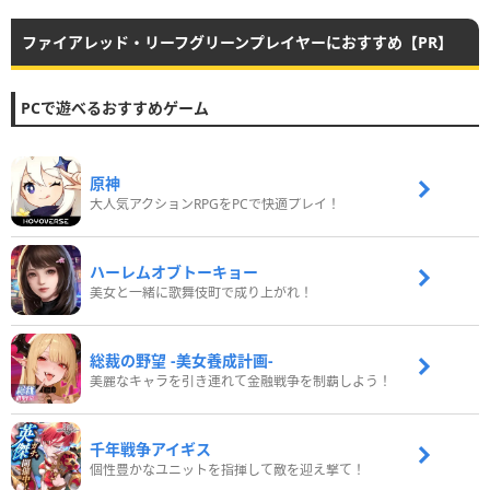
ファイアレッド・リーフグリーンプレイヤーにおすすめ【PR】
PCで遊べるおすすめゲーム
原神
大人気アクションRPGをPCで快適プレイ！
ハーレムオブトーキョー
美女と一緒に歌舞伎町で成り上がれ！
総裁の野望 -美女養成計画-
美麗なキャラを引き連れて金融戦争を制覇しよう！
千年戦争アイギス
個性豊かなユニットを指揮して敵を迎え撃て！