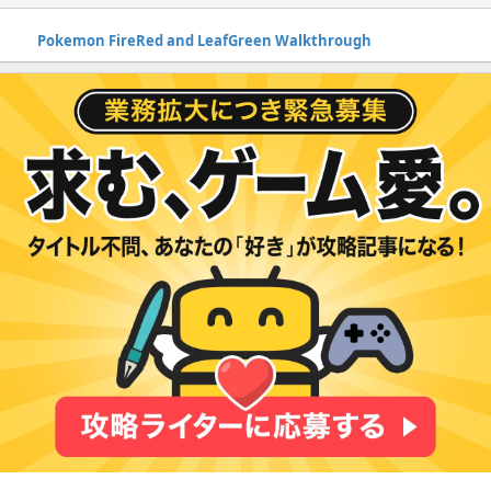
Pokemon FireRed and LeafGreen Walkthrough