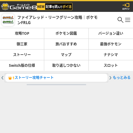
ファイアレッド・リーフグリーン攻略｜ポケモ
ンFRLG
攻略TOP
ポケモン図鑑
バージョン違い
御三家
旅パおすすめ
最強ポケモン
ストーリー
マップ
ナナシマ
Switch版の仕様
取り返しつかない
スロット
ストーリー攻略チャート
もっとみる
ポケモン
1
2