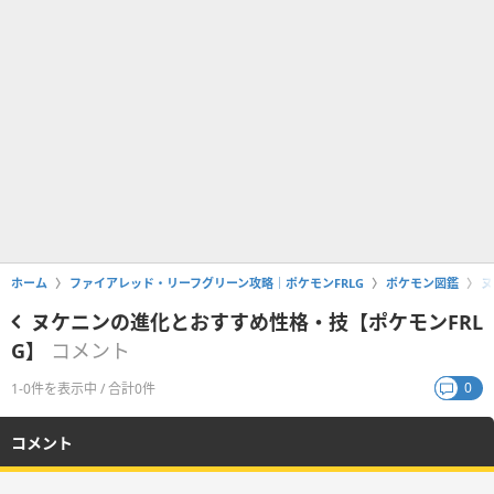
ホーム
ファイアレッド・リーフグリーン攻略｜ポケモンFRLG
ポケモン図鑑
ヌ
ヌケニンの進化とおすすめ性格・技【ポケモンFRL
G】
コメント
0
1-0件を表示中 / 合計0件
コメント