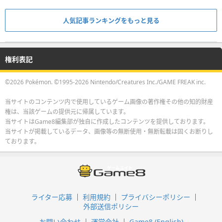
人気記事ランキングをもっと見る
権利表記
©2026 Pokémon. ©1995-2026 Nintendo/Creatures Inc./GAME FREAK inc.
当サイトのコンテンツ内で使用しているゲーム画像の著作権その他の知的財産
権は、当該ゲームの提供元に帰属しています。
当サイトはGame8編集部が独自に作成したコンテンツを提供しております。
当サイトが掲載しているデータ、画像等の無断使用・無断転載は固くお断りし
ております。
ライター応募
利用規約
プライバシーポリシー
外部送信ポリシー
お問い合わせ
運営会社
Game8 (English)