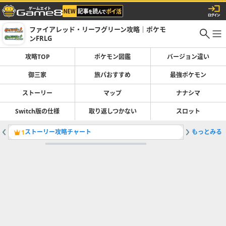
ファイアレッド・リーフグリーン攻略｜ポケモ
ンFRLG
攻略TOP
ポケモン図鑑
バージョン違い
御三家
旅パおすすめ
最強ポケモン
ストーリー
マップ
ナナシマ
Switch版の仕様
取り返しつかない
スロット
ストーリー攻略チャート
もっとみる
ポケモン
1
2