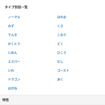
タイプ別技一覧
ノーマル
ほのお
みず
くさ
でんき
こおり
かくとう
どく
じめん
ひこう
エスパー
むし
いわ
ゴースト
ドラゴン
あく
はがね
特性