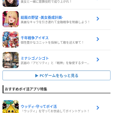
美女と一緒に歌舞伎町で成り上がれ！
総裁の野望 -美女養成計画-
美麗なキャラを引き連れて金融戦争を制覇しよう！
千年戦争アイギス
個性豊かなユニットを指揮して敵を迎え撃て！
ミナシゴノシゴト
武器の『アビリティ』と『戦神』を駆使するターン制コマンドバトルRPG！
PCゲームをもっと見る
おすすめポイ活アプリ特集
ウッディ‐守ってポイ活
「ウッディ」を守ってお世話してポイントゲット！