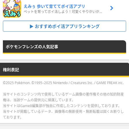
えみぅ 歩いて育ててポイ活アプリ
ペットを育ってポイ活しよう！可愛くやりがいがある新感覚アプリ
おすすめポイ活アプリランキング
ポケモンフレンズの人気記事
権利表記
©2025 Pokémon. ©1995–2025 Nintendo / Creatures Inc. / GAME FREAK inc.
当サイトのコンテンツ内で使用しているゲーム画像の著作権その他の知的財産
権は、当該ゲームの提供元に帰属しています。
当サイトはGame8編集部が独自に作成したコンテンツを提供しております。
当サイトが掲載しているデータ、画像等の無断使用・無断転載は固くお断りし
ております。