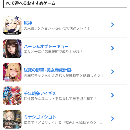
PCで遊べるおすすめゲーム
原神
大人気アクションRPGをPCで快適プレイ！
ハーレムオブトーキョー
美女と一緒に歌舞伎町で成り上がれ！
総裁の野望 -美女養成計画-
美麗なキャラを引き連れて金融戦争を制覇しよう！
千年戦争アイギス
個性豊かなユニットを指揮して敵を迎え撃て！
ミナシゴノシゴト
武器の『アビリティ』と『戦神』を駆使するターン制コマンドバトルRPG！