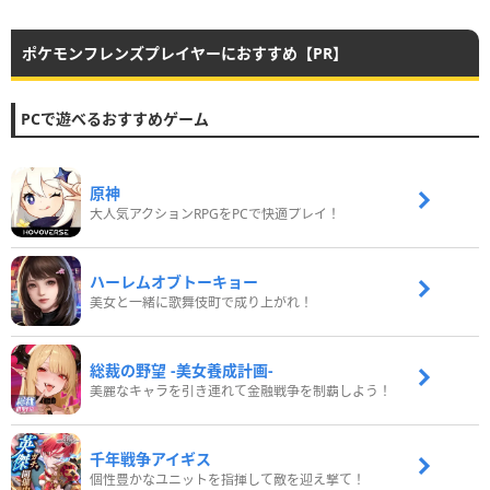
ポケモンフレンズプレイヤーにおすすめ【PR】
PCで遊べるおすすめゲーム
原神
大人気アクションRPGをPCで快適プレイ！
ハーレムオブトーキョー
美女と一緒に歌舞伎町で成り上がれ！
総裁の野望 -美女養成計画-
美麗なキャラを引き連れて金融戦争を制覇しよう！
千年戦争アイギス
個性豊かなユニットを指揮して敵を迎え撃て！