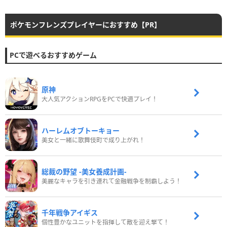
ポケモンフレンズプレイヤーにおすすめ【PR】
PCで遊べるおすすめゲーム
原神
大人気アクションRPGをPCで快適プレイ！
ハーレムオブトーキョー
美女と一緒に歌舞伎町で成り上がれ！
総裁の野望 -美女養成計画-
美麗なキャラを引き連れて金融戦争を制覇しよう！
千年戦争アイギス
個性豊かなユニットを指揮して敵を迎え撃て！