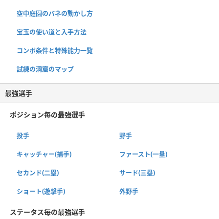
空中庭園のバネの動かし方
宝玉の使い道と入手方法
コンボ条件と特殊能力一覧
試練の洞窟のマップ
最強選手
ポジション毎の最強選手
投手
野手
キャッチャー(捕手)
ファースト(一塁)
セカンド(二塁)
サード(三塁)
ショート(遊撃手)
外野手
ステータス毎の最強選手