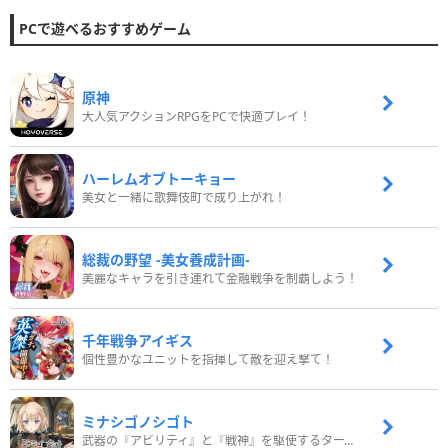
PCで遊べるおすすめゲーム
原神
大人気アクションRPGをPCで快適プレイ！
ハーレムオブトーキョー
美女と一緒に歌舞伎町で成り上がれ！
総裁の野望 -美女養成計画-
美麗なキャラを引き連れて金融戦争を制覇しよう！
千年戦争アイギス
個性豊かなユニットを指揮して敵を迎え撃て！
ミナシゴノシゴト
武器の『アビリティ』と『戦神』を駆使するターン制コマンドバトルRPG！