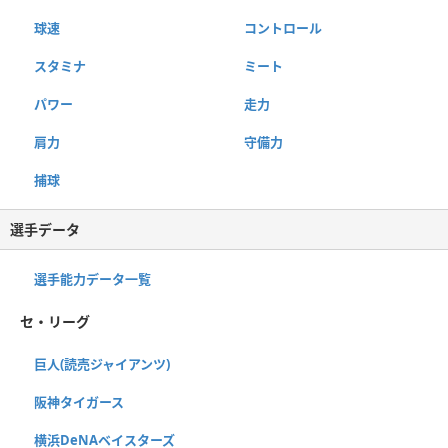
球速
コントロール
スタミナ
ミート
パワー
走力
肩力
守備力
捕球
選手データ
選手能力データ一覧
セ・リーグ
巨人(読売ジャイアンツ)
阪神タイガース
横浜DeNAベイスターズ