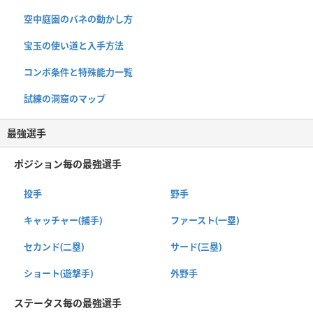
空中庭園のバネの動かし方
宝玉の使い道と入手方法
コンボ条件と特殊能力一覧
試練の洞窟のマップ
最強選手
ポジション毎の最強選手
投手
野手
キャッチャー(捕手)
ファースト(一塁)
セカンド(二塁)
サード(三塁)
ショート(遊撃手)
外野手
ステータス毎の最強選手