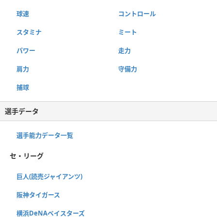
球速
コントロール
スタミナ
ミート
パワー
走力
肩力
守備力
捕球
選手データ
選手能力データ一覧
セ・リーグ
巨人(読売ジャイアンツ)
阪神タイガース
横浜DeNAベイスターズ