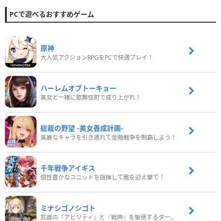
PCで遊べるおすすめゲーム
原神
大人気アクションRPGをPCで快適プレイ！
ハーレムオブトーキョー
美女と一緒に歌舞伎町で成り上がれ！
総裁の野望 -美女養成計画-
美麗なキャラを引き連れて金融戦争を制覇しよう！
千年戦争アイギス
個性豊かなユニットを指揮して敵を迎え撃て！
ミナシゴノシゴト
武器の『アビリティ』と『戦神』を駆使するターン制コマンドバトルRPG！