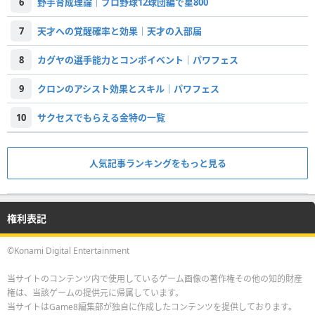
6
野手育成理論｜プロ野球12球団編で星800
7
天才への覚醒確率と効果｜天才の入部届
8
カグヤの選手能力とコンボイベント｜パワフェス
9
クロンのアシスト効果とスキル｜パワフェス
10
サクセスでもらえる金特の一覧
人気記事ランキングをもっと見る
権利表記
©Konami Digital Entertainment
当サイトのコンテンツ内で使用しているゲーム画像の著作権その他の知的財産
権は、当該ゲームの提供元に帰属しています。
当サイトはGame8編集部が独自に作成したコンテンツを提供しております。