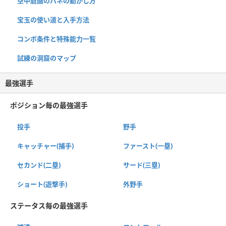
空中庭園のバネの動かし方
宝玉の使い道と入手方法
コンボ条件と特殊能力一覧
試練の洞窟のマップ
最強選手
ポジション毎の最強選手
投手
野手
キャッチャー(捕手)
ファースト(一塁)
セカンド(二塁)
サード(三塁)
ショート(遊撃手)
外野手
ステータス毎の最強選手