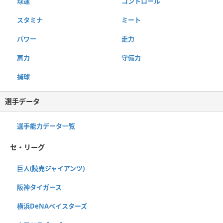
球速
コントロール
スタミナ
ミート
パワー
走力
肩力
守備力
捕球
選手データ
選手能力データ一覧
セ・リーグ
巨人(読売ジャイアンツ)
阪神タイガース
横浜DeNAベイスターズ