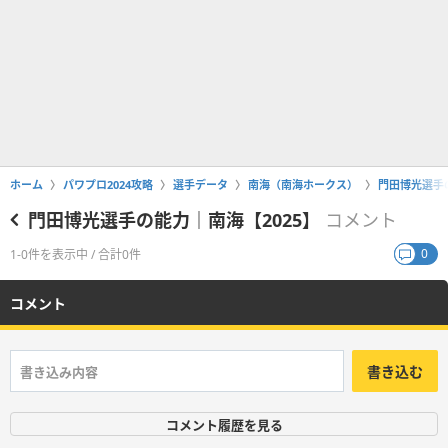
ホーム
パワプロ2024攻略
選手データ
南海（南海ホークス）
門田博光選手の
門田博光選手の能力｜南海【2025】
コメント
0
1-0件を表示中 / 合計0件
コメント
書き込む
コメント履歴を見る