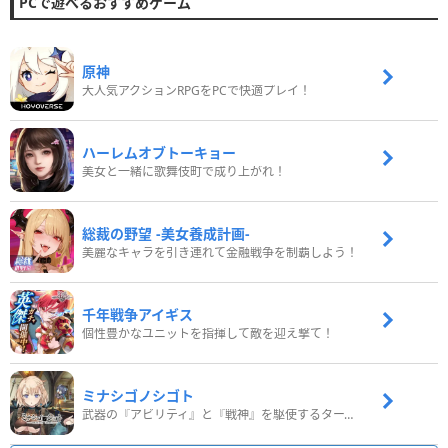
PCで遊べるおすすめゲーム
原神
大人気アクションRPGをPCで快適プレイ！
ハーレムオブトーキョー
美女と一緒に歌舞伎町で成り上がれ！
総裁の野望 -美女養成計画-
美麗なキャラを引き連れて金融戦争を制覇しよう！
千年戦争アイギス
個性豊かなユニットを指揮して敵を迎え撃て！
ミナシゴノシゴト
武器の『アビリティ』と『戦神』を駆使するターン制コマンドバトルRPG！